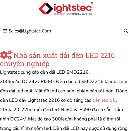
Chuyển
đến
nội
Sales@lightstec.com
dung
Nhà sản xuất dải đèn LED 2216
chuyên nghiệp
Lightstec cung cấp đèn dải LED SMD2216,
300led/m,DC24v,CRI>90. Đèn dải led SMD2216 là một loại
đèn dải led mới. Mật độ led cao hơn, phiên bản tốt hơn. Dòng
đèn LED dây Lightstec 2216 có độ sáng cao
đèn led dải
.
20ma,20-22lm mỗi đèn led. Ra80 và Ra90 đã có sẵn. Tầm
nhìn DC24V. Mật độ cao 300led/m không phải là điểm tối
trong cấu hình nhôm led. Đèn dải LED này được sử dụng rộng