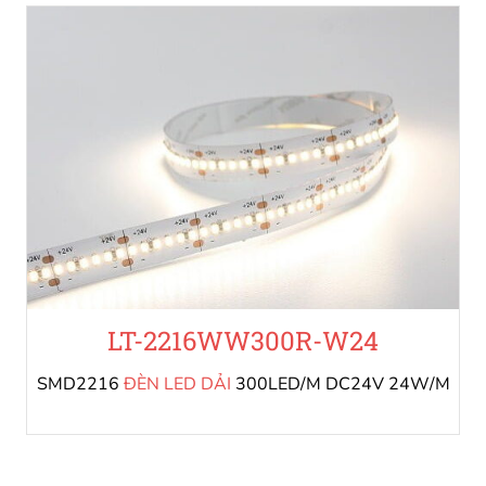
LT-2216WW300R-W24
SMD2216
ĐÈN LED DẢI
300LED/M DC24V 24W/M