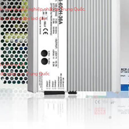
n led chuyên nghiệp nhất tại Trung Quốc.
c sử dụng đèn led dây.
ừ chúng tôi!
 độ sáng của Trung Quốc