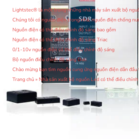
Lightstec® là một trong những nhà máy sản xuất bộ nguồ
Chúng tôi có nguồn điện trong nhà, nguồn điện chống nướ
Nguồn điện có thể điều chỉnh độ sáng bao gồm
Nguồn điện có thể điều chỉnh độ sáng Triac
0/1-10v nguồn điện có thể điều chỉnh độ sáng
Bộ nguồn điều chỉnh độ sáng Dali
Chào mừng bạn tìm nguồn cung ứng nguồn điện dẫn đầu t
Trang chủ
»
Nhà sản xuất bộ nguồn Led có thể điều chỉnh