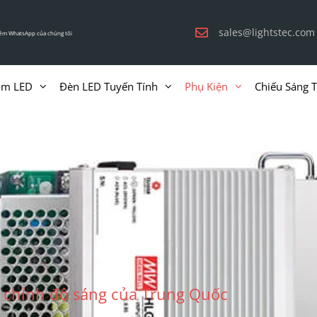
sales@lightstec.com
êm WhatsApp của chúng tôi
ôm LED
Đèn LED Tuyến Tính
Phụ Kiện
Chiếu Sáng 
u chỉnh độ sáng của Trung Quốc