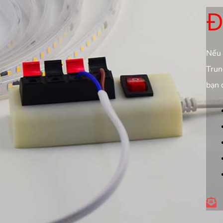
Đ
Nếu 
Trun
bạn 