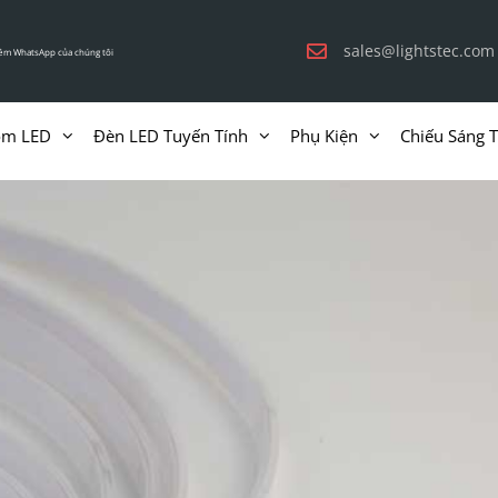
sales@lightstec.com
êm WhatsApp của chúng tôi
ôm LED
Đèn LED Tuyến Tính
Phụ Kiện
Chiếu Sáng 