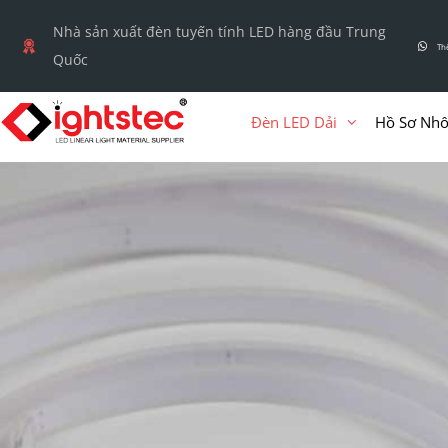
Chuyển
Nhà sản xuất đèn tuyến tính LED hàng đầu Trung
đến
Th
Quốc
nội
dung
Đèn LED Dải
Hồ Sơ Nh