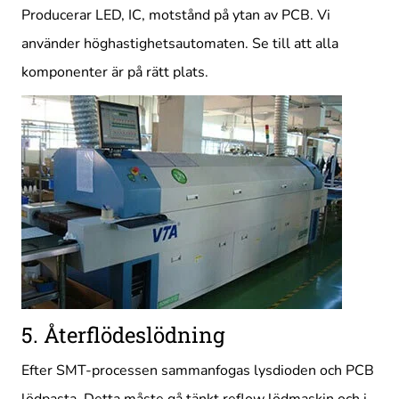
Producerar LED, IC, motstånd på ytan av PCB. Vi
använder höghastighetsautomaten. Se till att alla
komponenter är på rätt plats.
5. Återflödeslödning
Efter SMT-processen sammanfogas lysdioden och PCB
lödpasta. Detta måste gå tänkt reflow lödmaskin och i