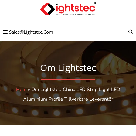
Hoppa
till
innehållet
Sales@lightstec.com
Om Lightstec
Hem
»
Om Lightstec-China LED Strip Light LED
Aluminium Profile Tillverkare Leverantör