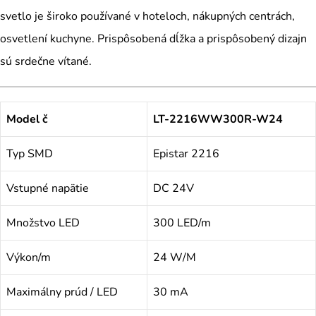
svetlo je široko používané v hoteloch, nákupných centrách,
osvetlení kuchyne. Prispôsobená dĺžka a prispôsobený dizajn
sú srdečne vítané.
Model č
LT-2216WW300R-W24
Typ SMD
Epistar 2216
Vstupné napätie
DC 24V
Množstvo LED
300 LED/m
Výkon/m
24 W/M
Maximálny prúd / LED
30 mA