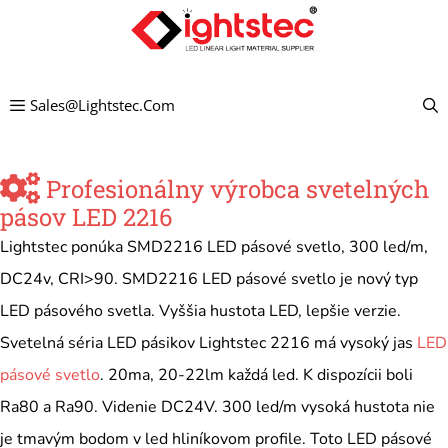
Preskočiť
na
obsah
Sales@lightstec.com
Profesionálny výrobca svetelných
pásov LED 2216
Lightstec ponúka SMD2216 LED pásové svetlo, 300 led/m,
DC24v, CRI>90. SMD2216 LED pásové svetlo je nový typ
LED pásového svetla. Vyššia hustota LED, lepšie verzie.
Svetelná séria LED pásikov Lightstec 2216 má vysoký jas
LED
pásové svetlo
. 20ma, 20-22lm každá led. K dispozícii boli
Ra80 a Ra90. Videnie DC24V. 300 led/m vysoká hustota nie
je tmavým bodom v led hliníkovom profile. Toto LED pásové