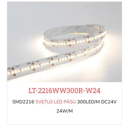
LT-2216WW300R-W24
SMD2216
SVETLO LED PÁSU
300LED/M DC24V
24W/M