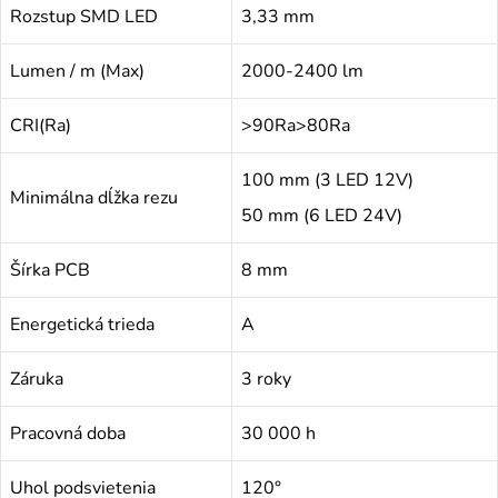
Rozstup SMD LED
3,33 mm
Lumen / m (Max)
2000-2400 lm
CRI(Ra)
>90Ra>80Ra
100 mm (3 LED 12V)
Minimálna dĺžka rezu
50 mm (6 LED 24V)
Šírka PCB
8 mm
Energetická trieda
A
Záruka
3 roky
Pracovná doba
30 000 h
Uhol podsvietenia
120°