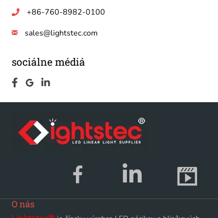
+86-760-8982-0100
sales@lightstec.com
sociálne médiá
O nás
Lightstec
®