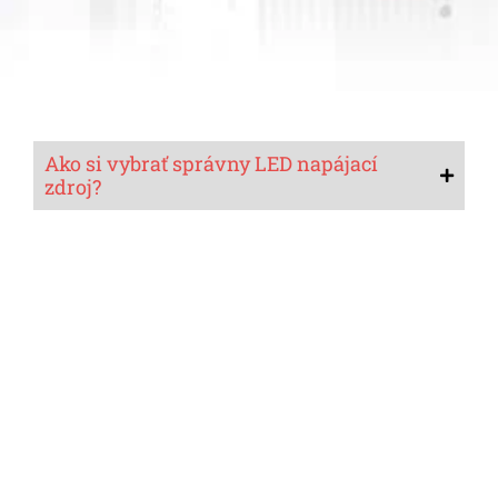
Ako si vybrať správny LED napájací
zdroj?