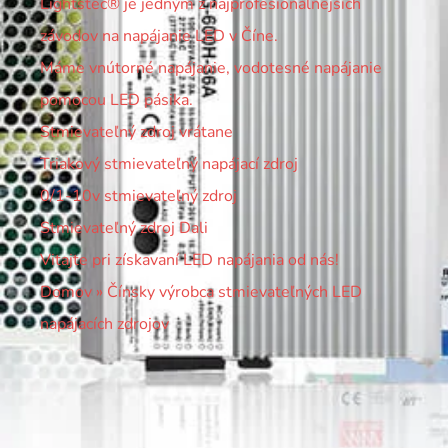
Lightstec® je jedným z najprofesionálnejších
závodov na napájanie LED v Číne.
Máme vnútorné napájanie, vodotesné napájanie
pomocou LED pásika.
Stmievateľný zdroj vrátane
Triakový stmievateľný napájací zdroj
0/1-10v stmievateľný zdroj
Stmievateľný zdroj Dali
Vitajte pri získavaní LED napájania od nás!
Domov
»
Čínsky výrobca stmievateľných LED
napájacích zdrojov