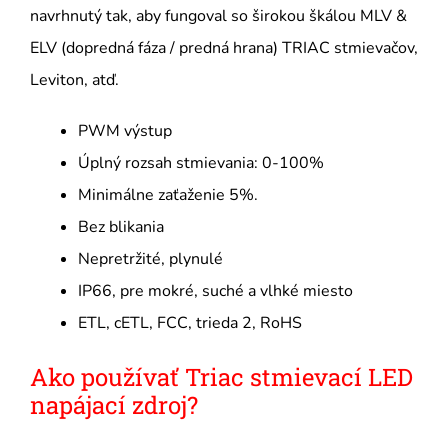
navrhnutý tak, aby fungoval so širokou škálou MLV &
ELV (dopredná fáza / predná hrana) TRIAC stmievačov,
Leviton, atď.
PWM výstup
Úplný rozsah stmievania: 0-100%
Minimálne zaťaženie 5%.
Bez blikania
Nepretržité, plynulé
IP66, pre mokré, suché a vlhké miesto
ETL, cETL, FCC, trieda 2, RoHS
Ako používať Triac stmievací LED
napájací zdroj?