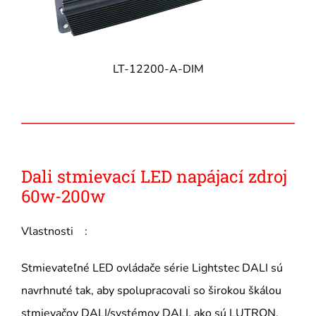
LT-12200-A-DIM
Dali stmievací LED napájací zdroj
60w-200w
Vlastnosti :
Stmievateľné LED ovládače série Lightstec DALI sú
navrhnuté tak, aby spolupracovali so širokou škálou
stmievačov DALI/systémov DALI, ako sú LUTRON,