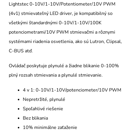
Lightstec 0-10V/1-10V/Potentiometer/10V PWM
(4v1) stmievateľný LED driver, je kompatibilný so
všetkými štandardnými 0-10V/1-10V/100K
potenciometrami/10V PWM stmievačmi a rôznymi
systémami riadenia osvetlenia, ako sú Lutron, Clipsal,
C-BUS atď.
Ovládač poskytuje plynulé a žiadne blikanie 0-100%
plný rozsah stmievania a plynulé stmievanie.
4 v 1: 0-10V/1-10V/potenciometer/10V PWM
Nepretržité, plynulé
Spoľahlivé riešenie
Bez blikania
10% minimálne zaťaženie