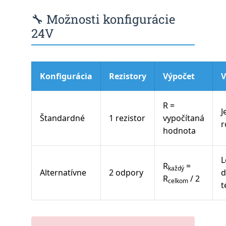
🔧 Možnosti konfigurácie
24V
Konfigurácia
Rezistory
Výpočet
V
R =
J
Štandardné
1 rezistor
vypočítaná
r
hodnota
L
R
=
každý
Alternatívne
2 odpory
d
R
/ 2
celkom
t