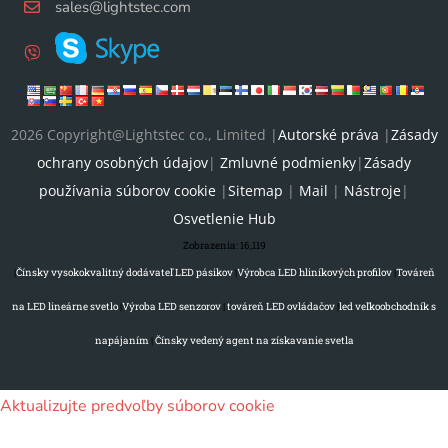
sales@lightstec.com
2026 Copyright@Lightstec co., Limited |
Autorské práva
|
Zásady
ochrany osobných údajov
|
Zmluvné podmienky
|
Zásady
používania súborov cookie
|
Sitemap
|
Mail
|
Nástroje
|
Osvetlenie Hub
Zobrazenia:
16,119
|
Čínsky vysokokvalitný dodávateľ LED pásikov
|
Výrobca LED hliníkových profilov
|
Továreň
na LED lineárne svetlo
|
Výroba LED senzorov
|
továreň LED ovládačov
|
led veľkoobchodník s
napájaním
|
Čínsky vedený agent na získavanie svetla
Aktualizujte predvoľby súborov cookie