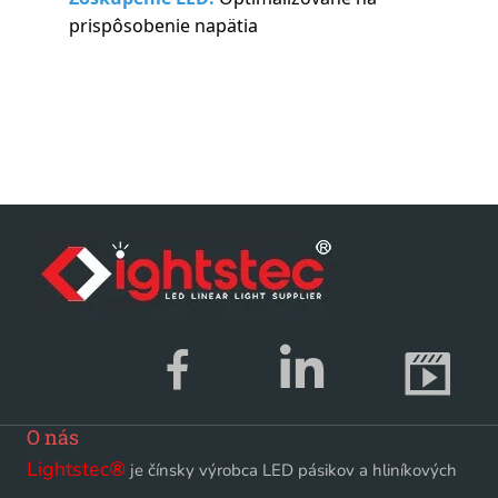
prispôsobenie napätia
O nás
Lightstec
®
je čínsky výrobca LED pásikov a hliníkových