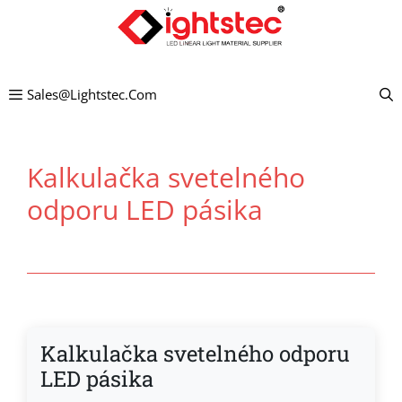
Preskočiť
na
obsah
Sales@lightstec.com
Kalkulačka svetelného
odporu LED pásika
Kalkulačka svetelného odporu
LED pásika