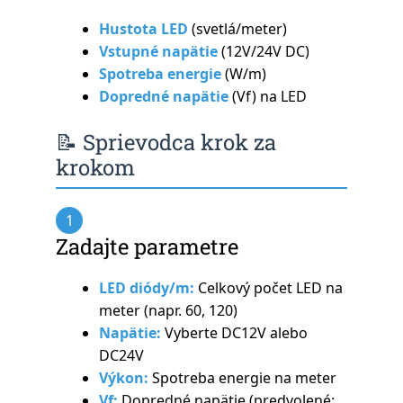
Hustota LED
(svetlá/meter)
Vstupné napätie
(12V/24V DC)
Spotreba energie
(W/m)
Dopredné napätie
(Vf) na LED
📝 Sprievodca krok za
krokom
1
Zadajte parametre
LED diódy/m:
Celkový počet LED na
meter (napr. 60, 120)
Napätie:
Vyberte DC12V alebo
DC24V
Výkon:
Spotreba energie na meter
Vf:
Dopredné napätie (predvolené: