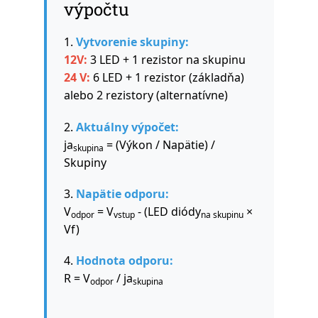
výpočtu
1.
Vytvorenie skupiny:
12V:
3 LED + 1 rezistor na skupinu
24 V:
6 LED + 1 rezistor (základňa)
alebo 2 rezistory (alternatívne)
2.
Aktuálny výpočet:
ja
= (Výkon / Napätie) /
skupina
Skupiny
3.
Napätie odporu:
V
= V
- (LED diódy
×
odpor
vstup
na skupinu
Vf)
4.
Hodnota odporu:
R = V
/ ja
odpor
skupina