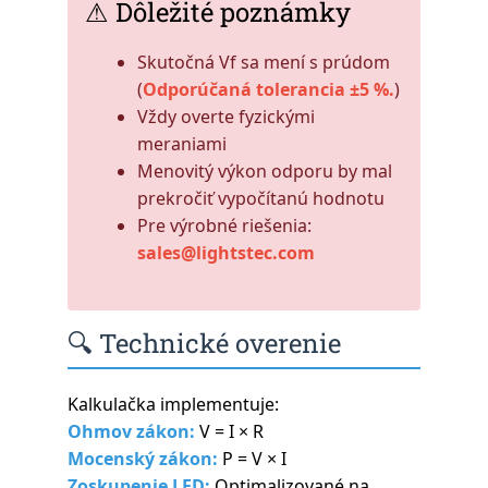
⚠ Dôležité poznámky
Skutočná Vf sa mení s prúdom
(
Odporúčaná tolerancia ±5 %.
)
Vždy overte fyzickými
meraniami
Menovitý výkon odporu by mal
prekročiť vypočítanú hodnotu
Pre výrobné riešenia:
sales@lightstec.com
🔍 Technické overenie
Kalkulačka implementuje:
Ohmov zákon:
V = I × R
Mocenský zákon:
P = V × I
Zoskupenie LED:
Optimalizované na