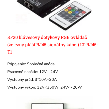
RF20 klávesový dotykový RGB ovládač
(železný plášť RJ45 signálny kábel) LT-RJ45-
T1
Pripojenie: Spoločná anóda
Pracovné napätie: 12V - 24V
Výstupný prúd: 3*10A=30A
Výstupný výkon: 12V<360W, 24V<720W