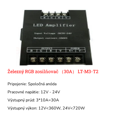
Železný RGB zosilňovač （30A） LT-M3-T2
Pripojenie: Spoločná anóda
Pracovné napätie: 12V - 24V
Výstupný prúd: 3*10A=30A
Výstupný výkon: 12V<360W, 24V<720W