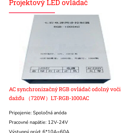
Projektový LED ovládač
AC synchronizačný RGB ovládač odolný voči
dažďu （720W）LT-RGB-1000AC
Pripojenie: Spoločná anóda
Pracovné napätie: 12V-24V
Výstupný prúd: 6*10A=60A