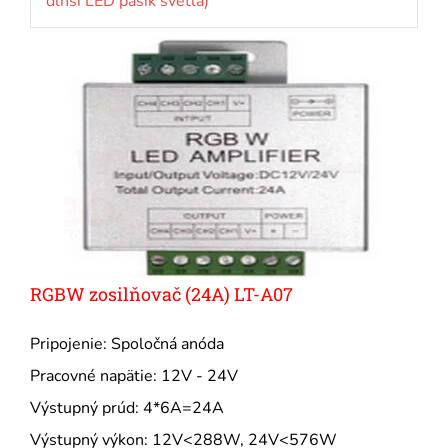
dlhší LED pásik svetla)
RGBW zosilňovač (24A) LT-A07
Pripojenie: Spoločná anóda
Pracovné napätie: 12V - 24V
Výstupný prúd: 4*6A=24A
Výstupný výkon: 12V<288W, 24V<576W