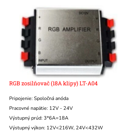
RGB zosilňovač (18A klipy) LT-A04
Pripojenie: Spoločná anóda
Pracovné napätie: 12V - 24V
Výstupný prúd: 3*6A=18A
Výstupný výkon: 12V<216W, 24V<432W