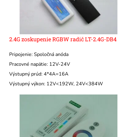
2.4G zoskupenie RGBW radič LT-2.4G-DB4
Pripojenie: Spoločná anóda
Pracovné napätie: 12V-24V
Výstupný prúd: 4*4A=16A
Výstupný výkon: 12V<192W, 24V<384W