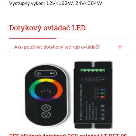
Výstupný výkon: 12V<192W, 24V<384W
Dotykový ovládač LED
Ako používať dotykový led rgb ovládač?
Rozbal