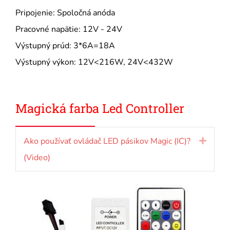
Pripojenie: Spoločná anóda
Pracovné napätie: 12V - 24V
Výstupný prúd: 3*6A=18A
Výstupný výkon: 12V<216W, 24V<432W
Magická farba L
ed Controller
Ako používať ovládač LED pásikov Magic (IC)?
Rozbal
(Video)