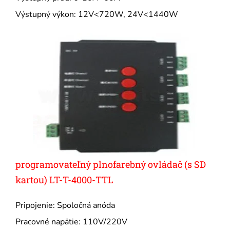
Výstupný výkon: 12V<720W, 24V<1440W
programovateľný plnofarebný ovládač (s SD
kartou) LT-T-4000-TTL
Pripojenie: Spoločná anóda
Pracovné napätie: 110V/220V