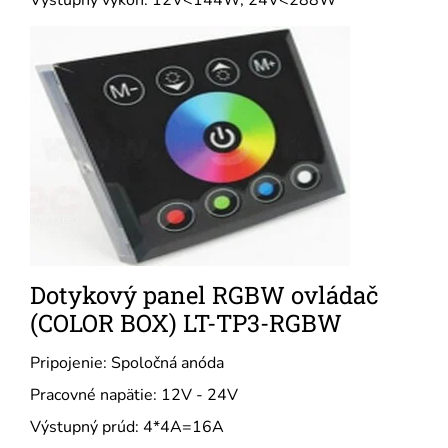
Výstupný výkon: 12V<144W, 24V<288W
Dotykový panel RGBW ovládač
(COLOR BOX) LT-TP3-RGBW
Pripojenie: Spoločná anóda
Pracovné napätie: 12V - 24V
Výstupný prúd: 4*4A=16A