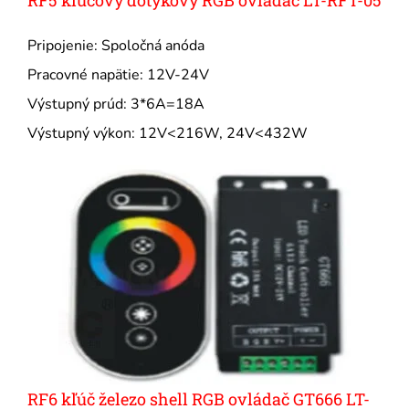
RF5 kľúčový dotykový RGB ovládač LT-RFT-05
Pripojenie: Spoločná anóda
Pracovné napätie: 12V-24V
Výstupný prúd: 3*6A=18A
Výstupný výkon: 12V<216W, 24V<432W
RF6 kľúč železo shell RGB ovládač GT666 LT-