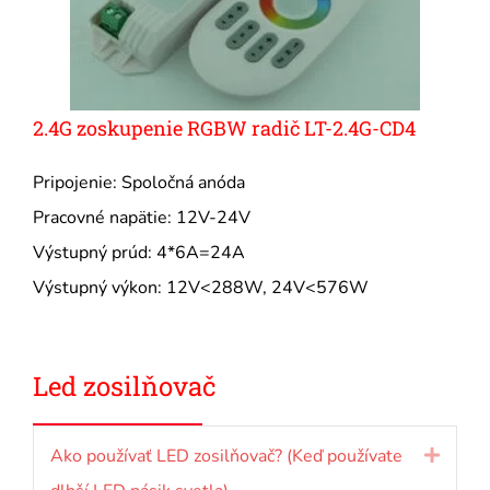
2.4G zoskupenie RGBW radič LT-2.4G-CD4
Pripojenie: Spoločná anóda
Pracovné napätie: 12V-24V
Výstupný prúd: 4*6A=24A
Výstupný výkon: 12V<288W, 24V<576W
Led zosilňovač
Ako používať LED zosilňovač? (Keď používate
Rozbal