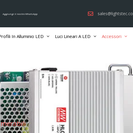
sales@lightstec.c
Aggiungi il nostro WhatsApp
Profili In Alluminio LED
Luci Lineari A LED
Accessori
mmerabili