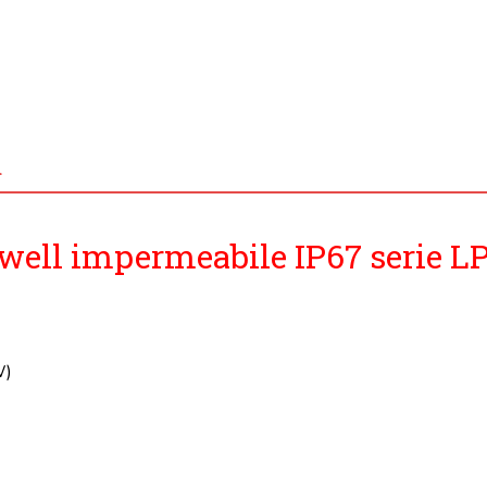
d
ell impermeabile IP67 serie L
W)