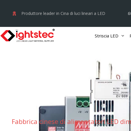
Vai
al
Produttore leader in Cina di luci lineari a LED
contenuto
Striscia LED
Fabbrica cinese di alimentatori LED di