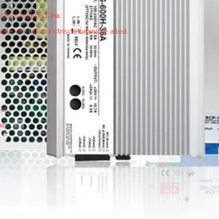
fessionali in Cina.
le che utilizza strisce luminose a led.
oi!
li