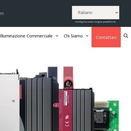
om
Configura come lingua predefinita
Illuminazione Commerciale
Chi Siamo
Contattaci