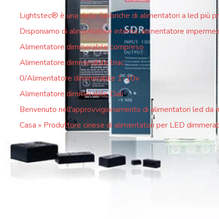
Lightstec® è una delle fabbriche di alimentatori a led più pro
Disponiamo di alimentatore interno, alimentatore impermeabi
Alimentatore dimmerabile compreso
Alimentatore dimmerabile triac
0/Alimentatore dimmerabile 1-10v
Alimentatore dimmerabile Dali
Benvenuto nell'approvvigionamento di alimentatori led da n
Casa
»
Produttore cinese di alimentatori per LED dimmerabi