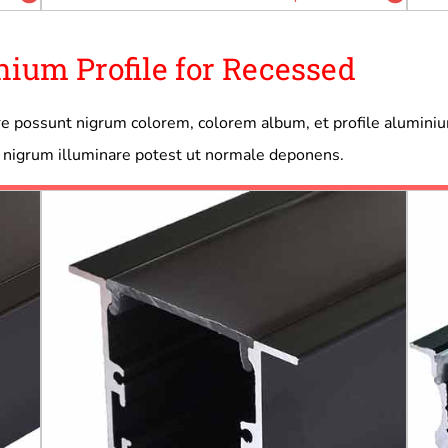
um Profile for Recessed
erre possunt nigrum colorem, colorem album, et profile alumin
 nigrum illuminare potest ut normale deponens.