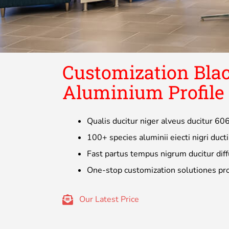
Customization Bl
Aluminium Profile
Qualis ducitur niger alveus ducitur 60
100+ species aluminii eiecti nigri ducti
Fast partus tempus nigrum ducitur dif
One-stop customization solutiones pro
Our Latest Price