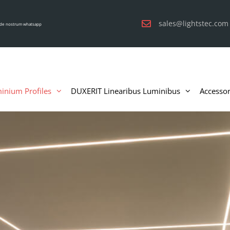
sales@lightstec.com
de nostrum whatsapp
inium Profiles
DUXERIT Linearibus Luminibus
Accessor