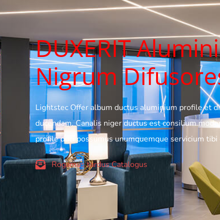
DUXERIT Alumini
Nigrum Difusore
Lightstec Offer album ductus aluminium profile et 
ducendam. Canalis niger ductus est consilium mod
profile duci possumus unumquemque servicium tibi
Rogamus tardus Catalogus