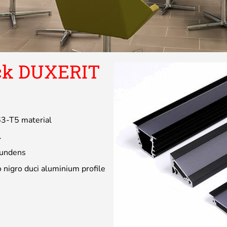
ack DUXERIT
63-T5 material
.
fundens
 nigro duci aluminium profile