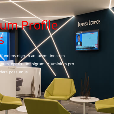
um Profile
s
diffundens nigrum ad lucem linearem
ernum, operculum nigrum. Aluminium pro
 dare possumus.