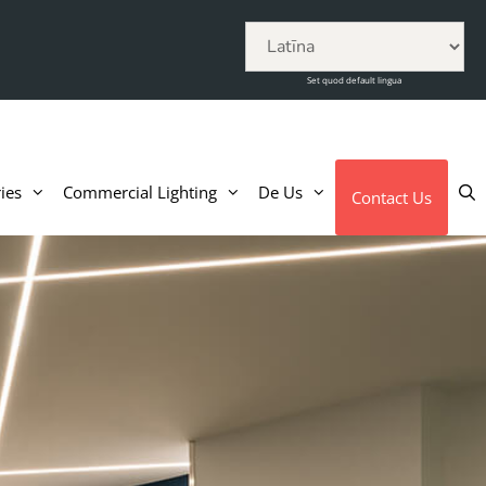
Set quod default lingua
ies
Commercial Lighting
De Us
Contact Us