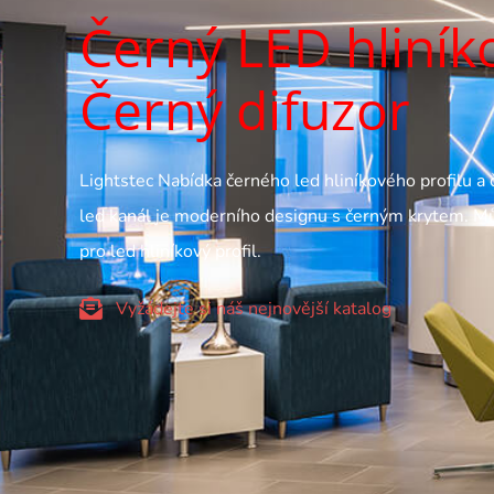
Černý LED hliníko
Černý difuzor
Lightstec Nabídka černého led hliníkového profilu a 
led kanál je moderního designu s černým krytem. 
pro led hliníkový profil.
Vyžádejte si náš nejnovější katalog