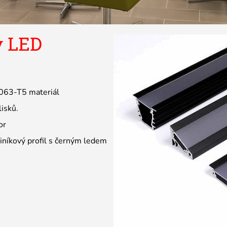
ý LED
6063-T5 materiál
isků.
or
iníkový profil s černým ledem