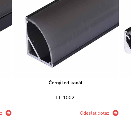
Černý led kanál
LT-1002
z
Odeslat dotaz