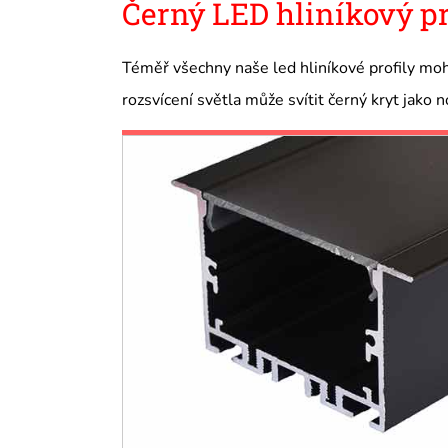
Černý LED hliníkový pr
Téměř všechny naše led hliníkové profily moho
rozsvícení světla může svítit černý kryt jako 