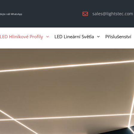
sales@lightstec.com
idejte náš WhatsApp
LED Hliníkové Profily
LED Lineární Světla
Příslušenství