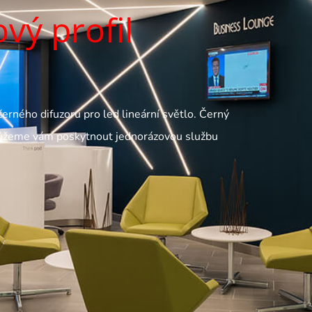
vý profil
černého difuzoru pro led lineární světlo. Černý
Můžeme vám poskytnout jednorázovou službu