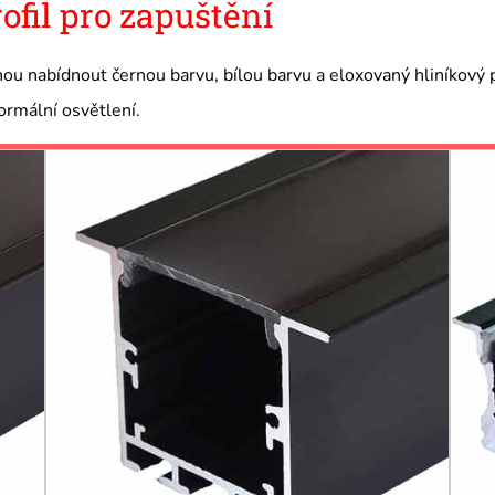
ofil pro zapuštění
u nabídnout černou barvu, bílou barvu a eloxovaný hliníkový pro
normální osvětlení.