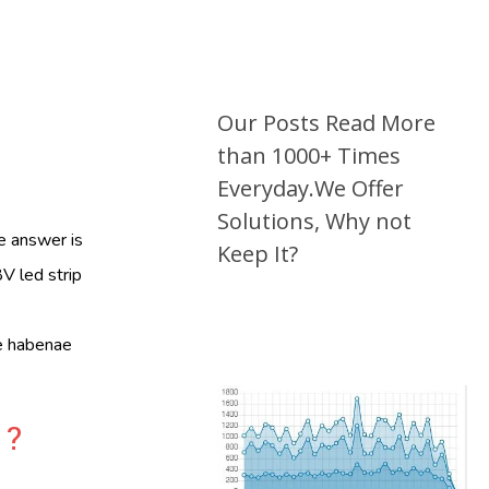
Our Posts Read More
than 1000+ Times
Everyday.We Offer
Solutions, Why not
e answer is
Keep It?
V led strip
e habenae
?