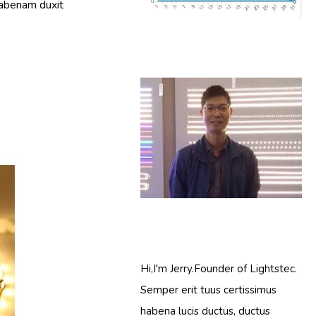
abenam duxit
Hi,I'm Jerry.Founder of Lightstec.
Semper erit tuus certissimus
habena lucis ductus, ductus