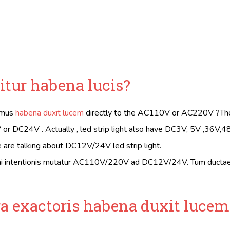
citur habena lucis?
sumus
habena duxit lucem
directly to the AC110V or AC220V ?Th
V or DC24V . Actually , led strip light also have DC3V, 5V ,36V,48
e are talking about DC12V/24V led strip light.
summi intentionis mutatur AC110V/220V ad DC12V/24V. Tum ducta
ra exactoris
habena duxit lucem