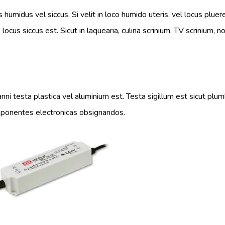
us humidus vel siccus. Si velit in loco humido uteris, vel locus plue
ocus siccus est. Sicut in laquearia, culina scrinium, TV scrinium, n
ni testa plastica vel aluminium est. Testa sigillum est sicut pl
omponentes electronicas obsignandos.