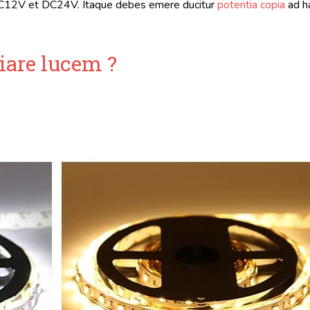
t DC12V et DC24V. Itaque debes emere ducitur
potentia copia
ad h
iare lucem ?