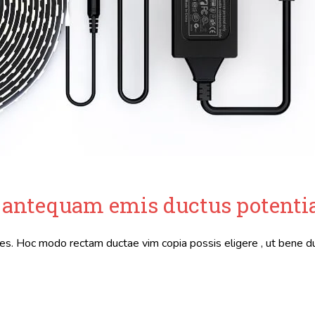
e antequam emis ductus potenti
es. Hoc modo rectam ductae vim copia possis eligere , ut bene d