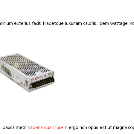
uminium exterius facit. Habetque luxuriam caloris. Idem wattage, no
 , pauca metri
habena duxit lucem
ergo non opus est ut magna cop