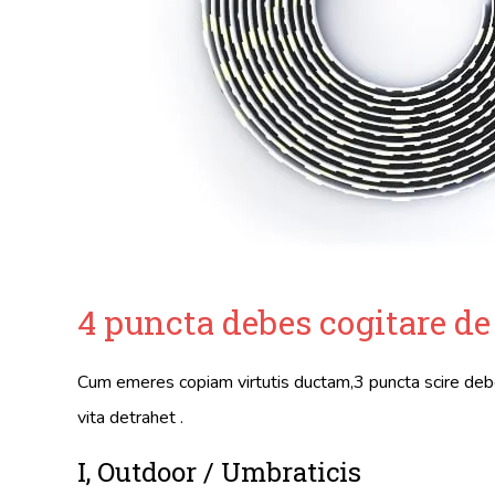
4 puncta debes cogitare d
Cum emeres copiam virtutis ductam,3 puncta scire deb
vita detrahet .
I, Outdoor / Umbraticis