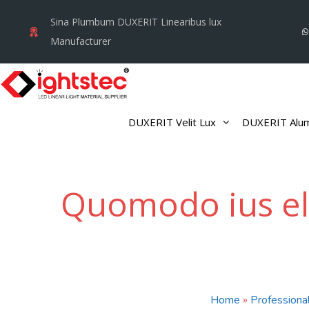
Skip
Sina Plumbum DUXERIT Linearibus lux
to
Manufacturer
content
DUXERIT Velit Lux
DUXERIT Alum
Quomodo ius el
Home
»
Professiona