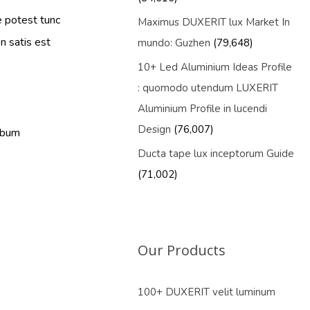
re potest tunc
Maximus DUXERIT lux Market In
on satis est
mundo: Guzhen
(79,648)
10+ Led Aluminium Ideas Profile
: quomodo utendum LUXERIT
Aluminium Profile in lucendi
Design
(76,007)
umbum
Ducta tape lux inceptorum Guide
(71,002)
Our Products
100+ DUXERIT velit luminum