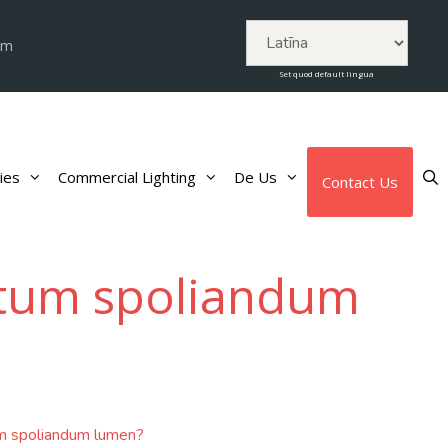
om
Set quod default lingua
ies
Commercial Lighting
De Us
Contact Us
ctum spoliandum
um spoliandum lumen?