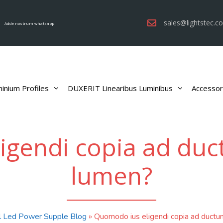
sales@lightstec.c
Adde nostrum whatsapp
inium Profiles
DUXERIT Linearibus Luminibus
Accessor
igendi copia ad du
lumen?
l Led Power Supple Blog
»
Quomodo ius eligendi copia ad duct