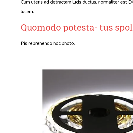
Cum uteris ad detractam lucis ductus, normaliter es
lucem.
Quomodo potesta- tus spol
Pis reprehendo hoc photo.