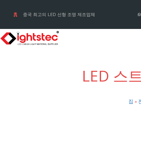
컨
텐
중국 최고의 LED 선형 조명 제조업체
츠
로
건
너
뛰
LED 스
기
집
»