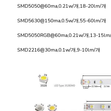
SMD5050@60ma,0.21w/개,18-20lm/개
SMD5630@150ma,0.5w/개,55-60lm/개
SMD5050RGB@60ma,0.21w/개,13-15lm
SMD2216@30ma,0.1w/개,9-10lm/개