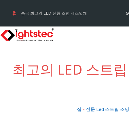
컨
텐
중국 최고의 LED 선형 조명 제조업체
츠
로
건
너
뛰
최고의 LED 스트립
기
집
»
전문 Led 스트립 조