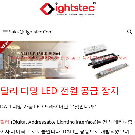
컨
텐
츠
Sales@lightstec.com
로
건
너
Lightstec에 디밍 가능한 전원 공급 장치 가격을 문의하세
뛰
요.
기
달리 디밍 LED 전원 공급 장치
DALI 디밍 가능 LED 드라이버란 무엇입니까?
달리
(Digital Addressable Lighting Interface)는 전송 메커니즘
이자 데이터 프로토콜입니다. DALI는 공동으로 개발되었으며