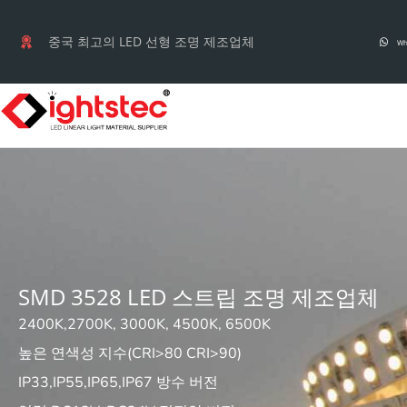
컨
텐
중국 최고의 LED 선형 조명 제조업체
Wh
츠
로
건
너
뛰
기
SMD 3528 LED 스트립 조명 제조업체
2400K,2700K, 3000K, 4500K, 6500K
높은 연색성 지수(CRI>80 CRI>90)
IP33,IP55,IP65,IP67 방수 버전