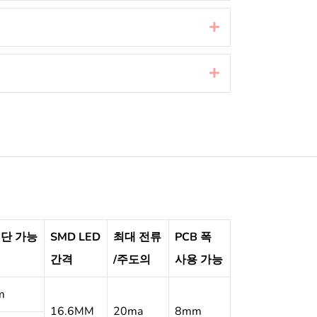
확장하다
확장하다
절단 가능
SMD LED
최대 전류
PCB 폭
간격
/주도의
사용 가능
m
16.6MM
20ma
8mm