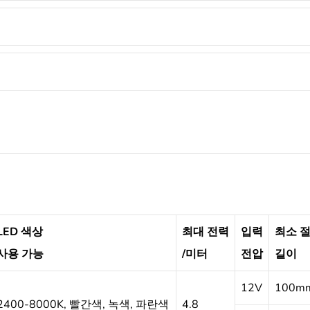
LED 색상
최대 전력
입력
최소 
사용 가능
/미터
전압
길이
12V
100m
2400-8000K, 빨간색, 녹색, 파란색
4.8