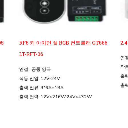
05
RF6 키 아이언 쉘 RGB 컨트롤러 GT666
2.
LT-RFT-06
연결
작동
연결 : 공통 양극
출력
작동 전압: 12V-24V
출력
출력 전류: 3*6A=18A
출력 전력: 12V<216W,24V<432W