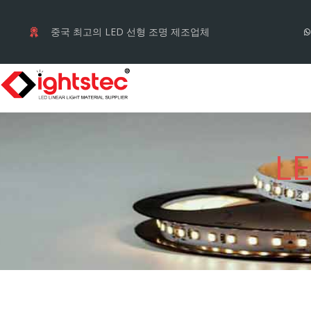
컨
텐
중국 최고의 LED 선형 조명 제조업체
츠
로
건
너
뛰
L
기