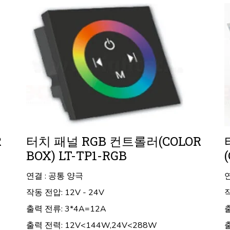
R
터치 패널 RGB 컨트롤러(COLOR
BOX) LT-TP1-RGB
연결 : 공통 양극
작동 전압: 12V - 24V
작
출력 전류: 3*4A=12A
출
출력 전력: 12V<144W,24V<288W
출