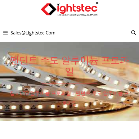
컨
텐
츠
Sales@lightstec.com
로
건
너
펜던트 주도 알루미늄 프로파
뛰
일
기
집
»
LED 알루미늄 프로파일
»
펜던트 주도 알루미늄 프
로파일