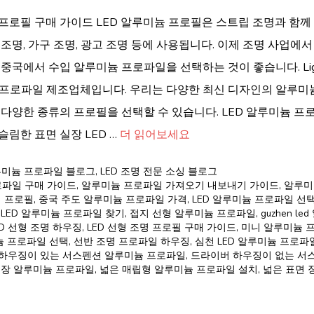
명 프로필 구매 가이드 LED 알루미늄 프로필은 스트립 조명과 함께
 조명, 가구 조명, 광고 조명 등에 사용됩니다. 이제 조명 사업에서
 중국에서 수입 알루미늄 프로파일을 선택하는 것이 좋습니다. Ligh
 프로파일 제조업체입니다. 우리는 다양한 최신 디자인의 알루미
 다양한 종류의 프로필을 선택할 수 있습니다. LED 알루미늄 프
슬림한 표면 실장 LED …
더 읽어보세요
알루미늄 프로파일 블로그
,
LED 조명 전문 소싱 블로그
로파일 구매 가이드
,
알루미늄 프로파일 가져오기 내보내기 가이드
,
알루미
 프로필
,
중국 주도 알루미늄 프로파일 가격
,
LED 알루미늄 프로파일 선
,
LED 알루미늄 프로파일 찾기
,
접지 선형 알루미늄 프로파일
,
guzhen l
ED 선형 조명 하우징
,
LED 선형 조명 프로필 구매 가이드
,
미니 알루미늄 
늄 프로파일 선택
,
선반 조명 프로파일 하우징
,
심천 LED 알루미늄 프로파
하우징이 있는 서스펜션 알루미늄 프로파일
,
드라이버 하우징이 없는 서
장 알루미늄 프로파일
,
넓은 매립형 알루미늄 프로파일 설치
,
넓은 표면 