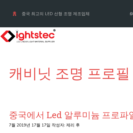
컨
텐
중국 최고의 LED 선형 조명 제조업체
츠
로
건
너
뛰
캐비닛 조명 프로필
기
중국에서 Led 알루미늄 프로파
7월 2019년 17월 17일
작성자:
제리 후