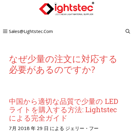
コ
ン
テ
Sales@lightstec.com
ン
ツ
へ
なぜ少量の注文に対応する
ス
必要があるのですか?
キ
ッ
プ
中国から適切な品質で少量の LED
ライトを購入する方法: Lightstec
による完全ガイド
7月 2018 年 29 日
による
ジェリー・フー