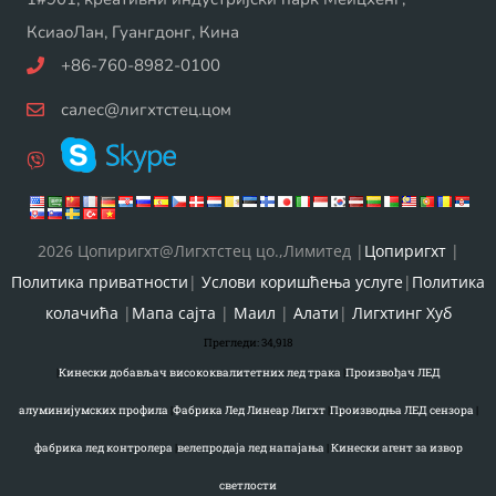
КсиаоЛан, Гуангдонг, Кина
+86-760-8982-0100
салес@лигхтстец.цом
2026 Цопиригхт@Лигхтстец цо.,Лимитед |
Цопиригхт
|
Политика приватности
|
Услови коришћења услуге
|
Политика
колачића
|
Мапа сајта
|
Маил
|
Алати
|
Лигхтинг Хуб
Прегледи:
34,918
|
Кинески добављач висококвалитетних лед трака
|
Произвођач ЛЕД
алуминијумских профила
|
Фабрика Лед Линеар Лигхт
|
Производња ЛЕД сензора
|
фабрика лед контролера
|
велепродаја лед напајања
|
Кинески агент за извор
светлости