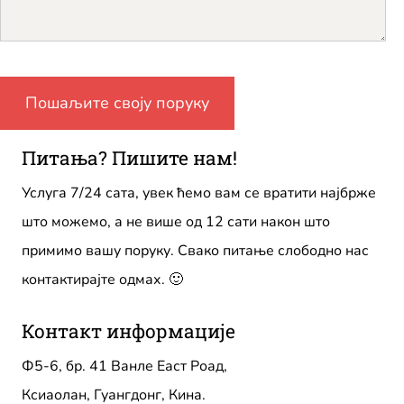
Питања? Пишите нам!
Услуга 7/24 сата, увек ћемо вам се вратити најбрже
што можемо, а не више од 12 сати након што
примимо вашу поруку. Свако питање слободно нас
контактирајте одмах. 🙂
Контакт информације
Ф5-6, бр. 41 Ванле Еаст Роад,
Ксиаолан, Гуангдонг, Кина.