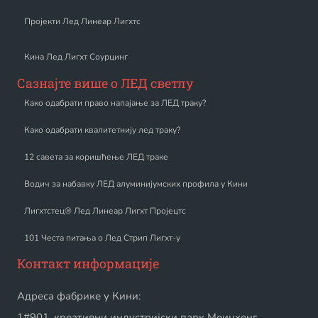
Пројекти Лед Линеар Лигхтс
Кина Лед Лигхт Соурцинг
Сазнајте више о ЛЕД светлу
Како одабрати право напајање за ЛЕД траку?
Како одабрати квалитетнију лед траку?
12 савета за коришћење ЛЕД траке
Водич за набавку ЛЕД алуминијумских профила у Кини
Лигхтстец® Лед Линеар Лигхт Пројецтс
101 Честа питања о Лед Стрип Лигхт-у
Контакт информације
Адреса фабрике у Кини:
1#901, креативни индустријски парк Меицхенг,