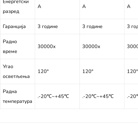
Енергетски
А
А
А
разред
Гаранција
3 године
3 године
3 го
Радно
30000х
30000х
300
време
Угао
120°
120°
120°
осветљења
Радна
.-20℃~+45℃
.-20℃~+45℃
.-2
температура