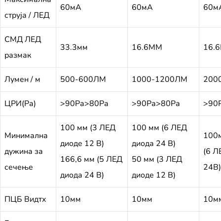
60мА
60мА
60м
струја / ЛЕД
СМД ЛЕД
33.3мм
16.6ММ
16.
размак
Лумен / м
500-600ЛМ
1000-1200ЛМ
200
ЦРИ(Ра)
>90Ра>80Ра
>90Ра>80Ра
>90
100 мм (3 ЛЕД
100 мм (6 ЛЕД
Минимална
100
диоде 12 В)
диода 24 В)
дужина за
(6 Л
166,6 мм (5 ЛЕД
50 мм (3 ЛЕД
сечење
24В)
диода 24 В)
диоде 12 В)
ПЦБ Видтх
10мм
10мм
10м