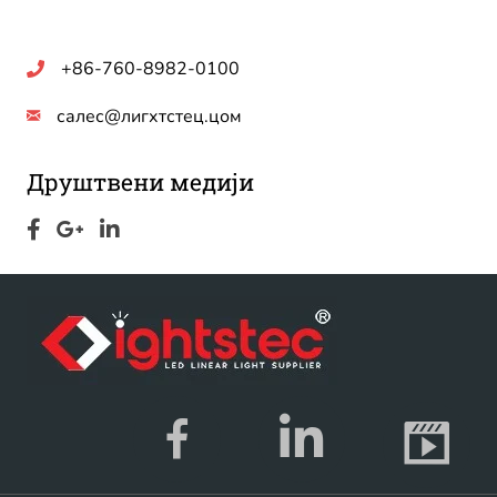
+86-760-8982-0100
салес@лигхтстец.цом
Друштвени медији