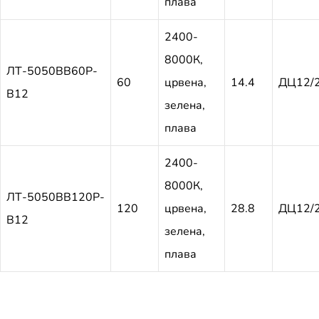
плава
2400-
8000К,
ЛТ-5050ВВ60Р-
60
црвена,
14.4
ДЦ12/
В12
зелена,
плава
2400-
8000К,
ЛТ-5050ВВ120Р-
120
црвена,
28.8
ДЦ12/
В12
зелена,
плава