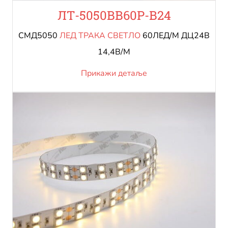
ЛТ-5050ВВ60Р-В24
СМД5050
ЛЕД ТРАКА СВЕТЛО
60ЛЕД/М ДЦ24В
14,4В/М
Прикажи детаље