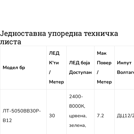
Једноставна упоредна техничка
листа
ЛЕД
Мак
К'ти
ЛЕД боја
Повер
Инпут
Модел бр
/
Доступан
/
Волтаг
Метер
Метер
2400-
8000К,
ЛТ-5050ВВ30Р-
30
црвена,
7.2
ДЦ12/
В12
зелена,