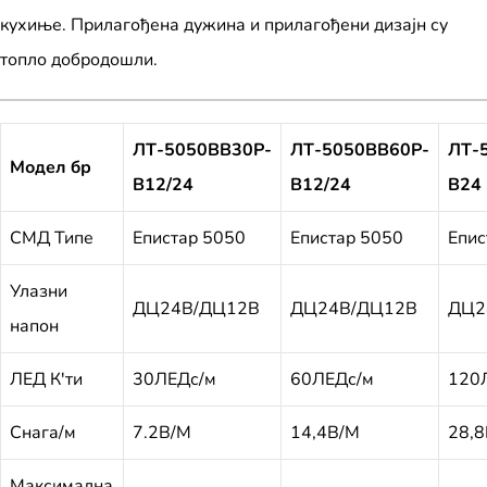
кухиње. Прилагођена дужина и прилагођени дизајн су
топло добродошли.
ЛТ-5050ВВ30Р-
ЛТ-5050ВВ60Р-
ЛТ-
Модел бр
В12/24
В12/24
В24
СМД Типе
Епистар 5050
Епистар 5050
Епис
Улазни
ДЦ24В/ДЦ12В
ДЦ24В/ДЦ12В
ДЦ2
напон
ЛЕД К'ти
30ЛЕДс/м
60ЛЕДс/м
120
Снага/м
7.2В/М
14,4В/М
28,
Максимална