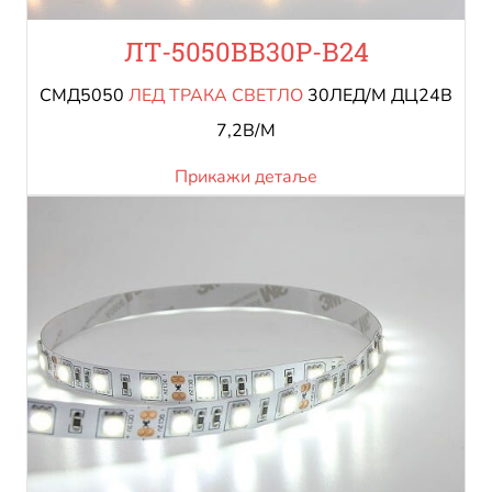
ЛТ-5050ВВ30Р-В24
СМД5050
ЛЕД ТРАКА СВЕТЛО
30ЛЕД/М ДЦ24В
7,2В/М
Прикажи детаље