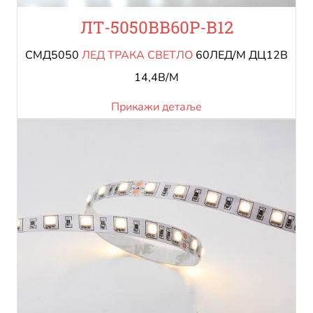
ЛТ-5050ВВ60Р-В12
СМД5050
ЛЕД ТРАКА СВЕТЛО
60ЛЕД/М ДЦ12В
14,4В/М
Прикажи детаље