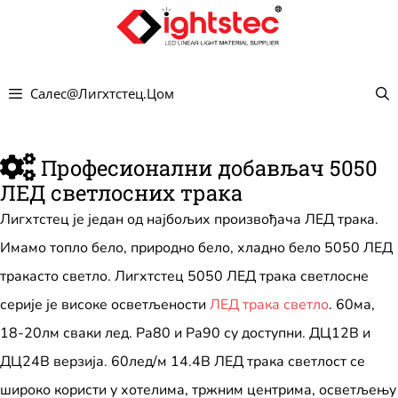
Пређи
на
садржај
Салес@лигхтстец.цом
Професионални добављач 5050
ЛЕД светлосних трака
Лигхтстец је један од најбољих произвођача ЛЕД трака.
Имамо топло бело, природно бело, хладно бело 5050 ЛЕД
тракасто светло. Лигхтстец 5050 ЛЕД трака светлосне
серије је високе осветљености
ЛЕД трака светло
. 60ма,
18-20лм сваки лед. Ра80 и Ра90 су доступни. ДЦ12В и
ДЦ24В верзија. 60лед/м 14.4В ЛЕД трака светлост се
широко користи у хотелима, тржним центрима, осветљењу