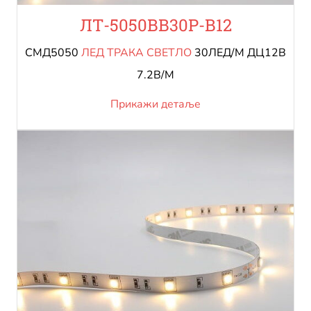
ЛТ-5050ВВ30Р-В12
СМД5050
ЛЕД ТРАКА СВЕТЛО
30ЛЕД/М ДЦ12В
7.2В/М
Прикажи детаље