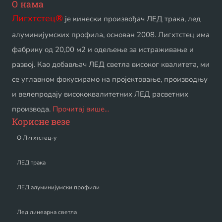
О нама
Лигхтстец
®
је кинески произвођач ЛЕД трака, лед
алуминијумских профила, основан 2008. Лигхтстец има
фабрику од 20,00 м2 и одељење за истраживање и
развој. Као добављач ЛЕД светла високог квалитета, ми
се углавном фокусирамо на пројектовање, производњу
и велепродају висококвалитетних ЛЕД расветних
производа.
Прочитај више...
Корисне везе
О Лигхтстец-у
ЛЕД трака
ЛЕД алуминијумски профили
Лед линеарна светла