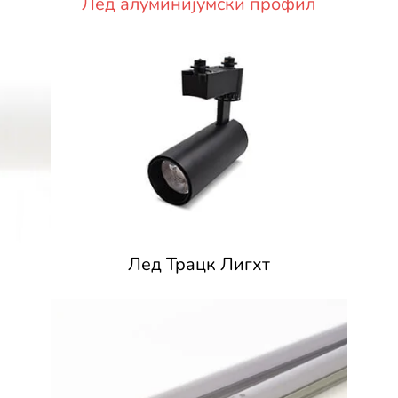
Лед алуминијумски профил
Лед Трацк Лигхт