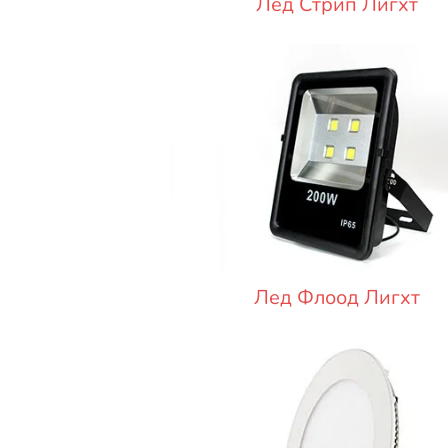
Лед Стрип Лигхт
Лед Флоод Лигхт