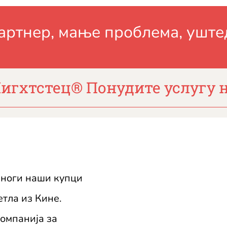
артнер, мање проблема, уште
игхтстец
®
Понудите услугу 
Многи наши купци
тла из Кине.
омпанија за