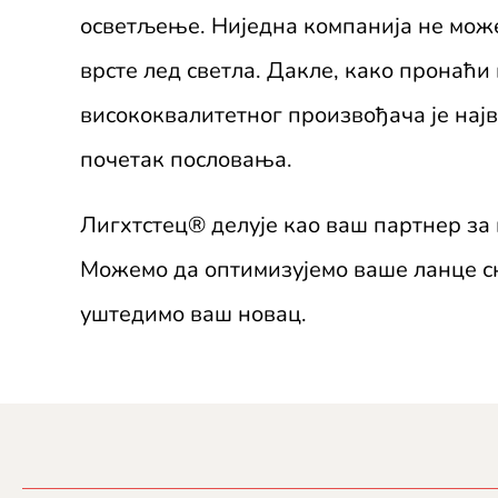
осветљење. Ниједна компанија не мож
врсте лед светла. Дакле, како пронаћи
висококвалитетног произвођача је нај
почетак пословања.
Лигхтстец
®
делује као ваш партнер за 
Можемо да оптимизујемо ваше ланце 
уштедимо ваш новац.