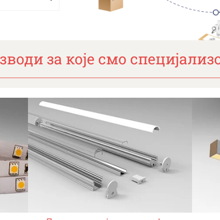
зводи за које смо специјализ