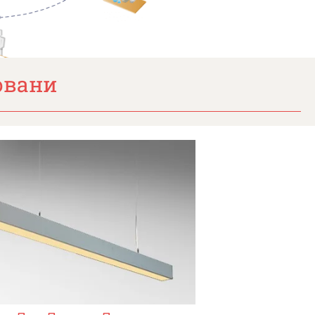
овани