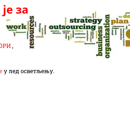
је за
ОРИ
,
.
е
у лед осветљењу.