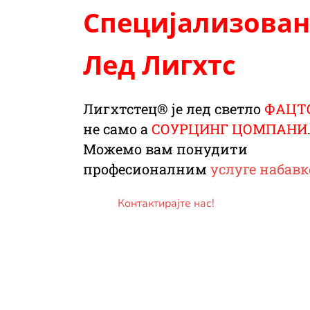
Специјализован 
Лед Лигхтс
Лигхтстец
® је
лед светло
ФАЦТ
не само а
СОУРЦИНГ ЦОМПАНИ
Можемо вам понудити
професионалним
услуге набавк
Контактирајте нас!