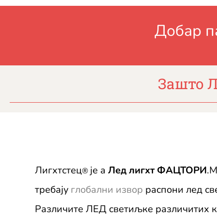
Добар п
Зашто Л
Лигхтстец
је а
Лед лигхт ФАЦТОРИ
.
®
требају
глобални извор
распони лед све
Различите ЛЕД светиљке различитих к