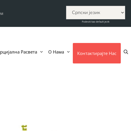
ом
Podesiti kao default jezik
рцијална Расвета
О Нама
Контактирајте Нас