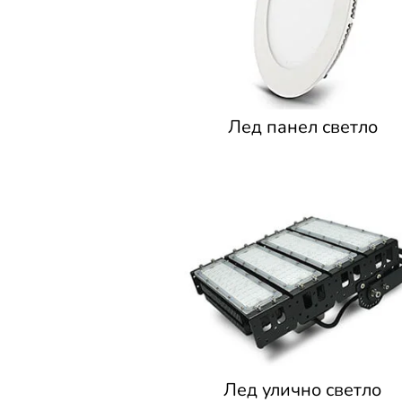
Лед панел светло
Лед улично светло