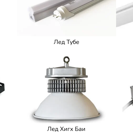
Лед Тубе
Лед Хигх Баи