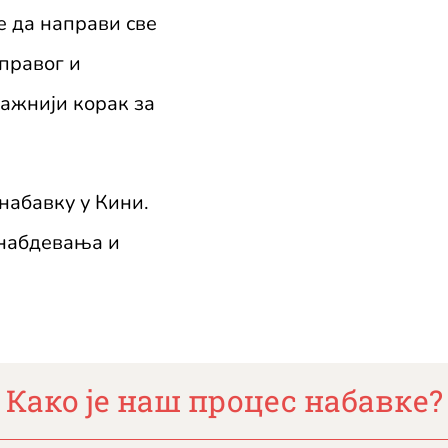
е да направи све
 правог и
важнији корак за
набавку у Кини.
снабдевања и
Како је наш процес набавке?