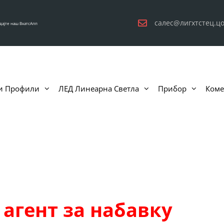
салес@лигхтстец.ц
дајте наш ВхатсАпп
и Профили
ЛЕД Линеарна Светла
Прибор
Коме
агент за набавку