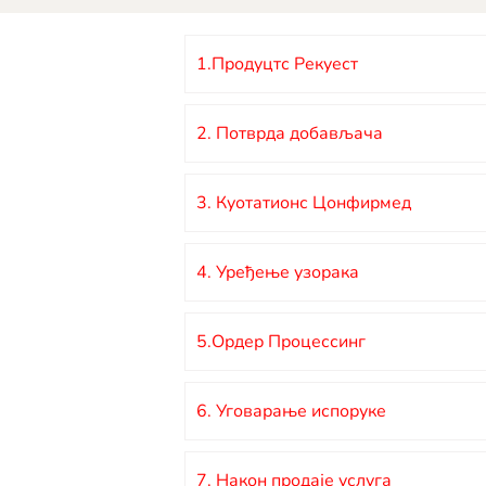
1.Продуцтс Рекуест
2. Потврда добављача
3. Куотатионс Цонфирмед
4. Уређење узорака
5.Ордер Процессинг
6. Уговарање испоруке
7. Након продаје услуга