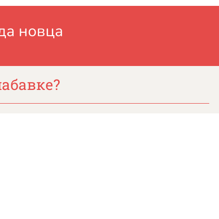
да новца
набавке?