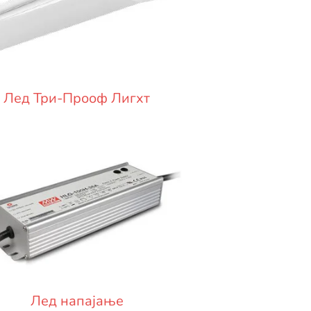
Лед Три-Прооф Лигхт
Лед напајање