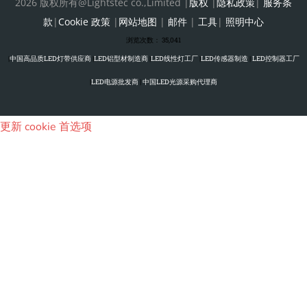
2026 版权所有@Lightstec co.,Limited |
版权
|
隐私政策
|
服务条
款
|
Cookie 政策
|
网站地图
|
邮件
|
工具
|
照明中心
浏览次数：
35,041
|
中国高品质LED灯带供应商
|
LED铝型材制造商
|
LED线性灯工厂
|
LED传感器制造
|
LED控制器工厂
|
LED电源批发商
|
中国LED光源采购代理商
更新 cookie 首选项