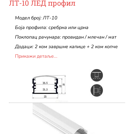
ЛТ-10 ЛЕД профил
Модел број: ЛТ-10
Боја профила: сребрна или црна
Поклопац рачунара: провидан / млечан / мат
Додаци: 2 ком завршне капице + 2 ком копче
Прикажи детаље...