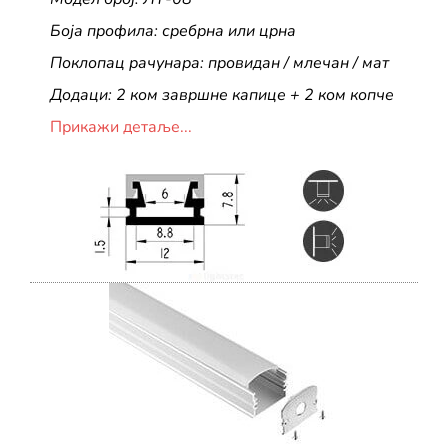
Боја профила: сребрна или црна
Поклопац рачунара: провидан / млечан / мат
Додаци: 2 ком завршне капице + 2 ком копче
Прикажи детаље...