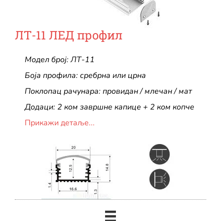
ЛТ-11 ЛЕД профил
Модел број: ЛТ-11
Боја профила: сребрна или црна
Поклопац рачунара: провидан / млечан / мат
Додаци: 2 ком завршне капице + 2 ком копче
Прикажи детаље...