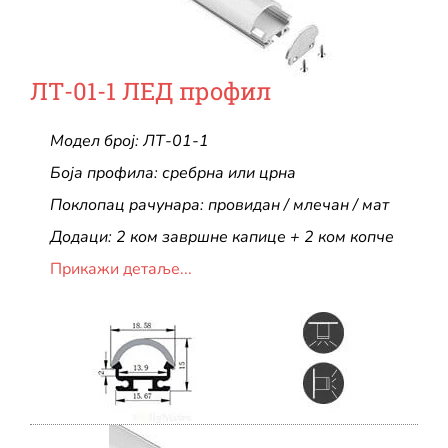
ЛТ-01-1 ЛЕД профил
Модел број: ЛТ-01-1
Боја профила: сребрна или црна
Поклопац рачунара: провидан / млечан / мат
Додаци: 2 ком завршне капице + 2 ком копче
Прикажи детаље...