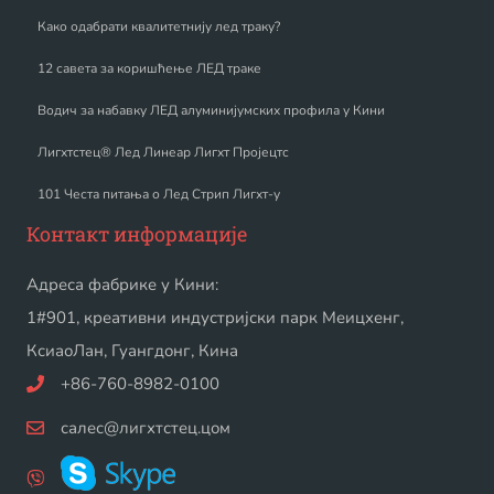
Како одабрати квалитетнију лед траку?
12 савета за коришћење ЛЕД траке
Водич за набавку ЛЕД алуминијумских профила у Кини
Лигхтстец® Лед Линеар Лигхт Пројецтс
101 Честа питања о Лед Стрип Лигхт-у
Контакт информације
Адреса фабрике у Кини:
1#901, креативни индустријски парк Меицхенг,
КсиаоЛан, Гуангдонг, Кина
+86-760-8982-0100
салес@лигхтстец.цом