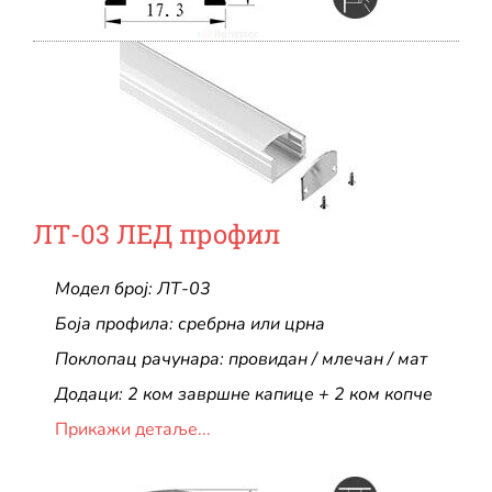
ЛТ-03 ЛЕД профил
Модел број: ЛТ-03
Боја профила: сребрна или црна
Поклопац рачунара: провидан / млечан / мат
Додаци: 2 ком завршне капице + 2 ком копче
Прикажи детаље...