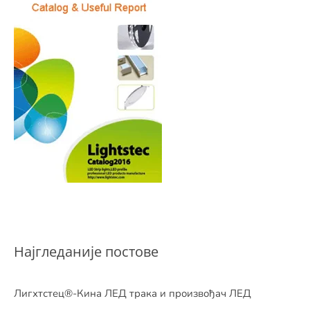
Најгледаније постове
Лигхтстец®-Кина ЛЕД трака и произвођач ЛЕД