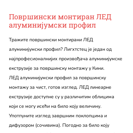
Површински монтиран ЛЕД
алуминијумски профил
Тражите површински монтирани ЛЕД
алуминијумски профил? Лигхтстец је један од
најпрофесионалнијих произвођача алуминијумске
екструзије за површинску монтажу у Кини.
ЛЕД алуминијумски профил за површинску
монтажу за чист, готов изглед. ЛЕД линеарне
екструзије доступне су у различитим облицима
који се могу исећи на било коју величину.
Употпуните изглед завршним поклопцима и
дифузором (сочивима). Погодно за било коју