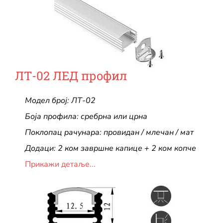
ЛТ-02 ЛЕД профил
Модел број: ЛТ-02
Боја профила: сребрна или црна
Поклопац рачунара: провидан / млечан / мат
Додаци: 2 ком завршне капице + 2 ком копче
Прикажи детаље...