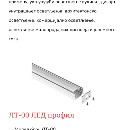
примену, укључујући осветљење кухиње, дизајн
унутрашњег осветљења, архитектонско
осветљење, комерцијално осветљење,
осветљење малопродајних дисплеја и још много
тога.
ЛТ-00 ЛЕД профил
Модел број: ЛТ-00