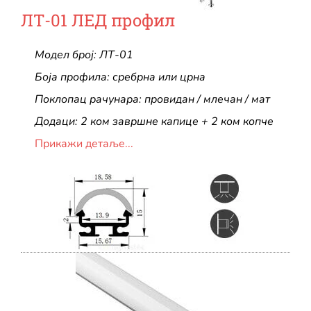
ЛТ-01 ЛЕД профил
Модел број: ЛТ-01
Боја профила: сребрна или црна
Поклопац рачунара: провидан / млечан / мат
Додаци: 2 ком завршне капице + 2 ком копче
Прикажи детаље...