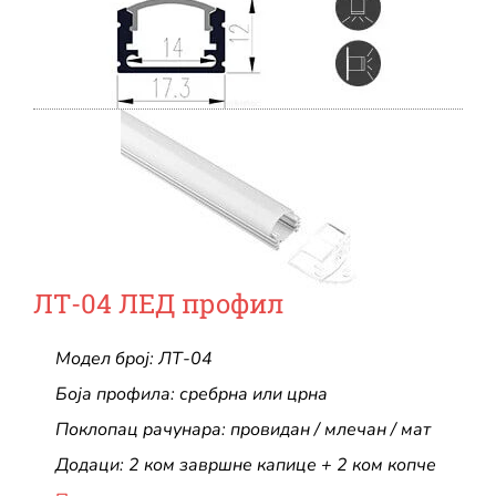
ЛТ-04 ЛЕД профил
Модел број: ЛТ-04
Боја профила: сребрна или црна
Поклопац рачунара: провидан / млечан / мат
Додаци: 2 ком завршне капице + 2 ком копче