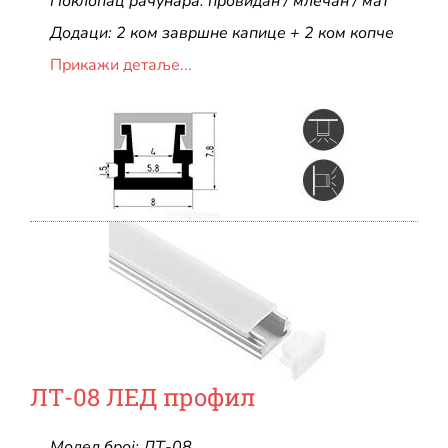
Поклопац рачунара: провидан / млечан / мат
Додаци: 2 ком завршне капице + 2 ком копче
Прикажи детаље...
ЛТ-08 ЛЕД профил
Модел број: ЛТ-08