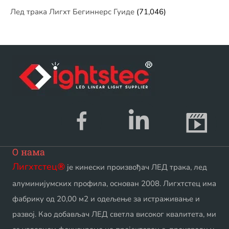
Лед трака Лигхт Бегиннерс Гуиде
(71,046)
О нама
Лигхтстец
®
је кинески произвођач ЛЕД трака, лед
алуминијумских профила, основан 2008. Лигхтстец има
фабрику од 20,00 м2 и одељење за истраживање и
развој. Као добављач ЛЕД светла високог квалитета, ми