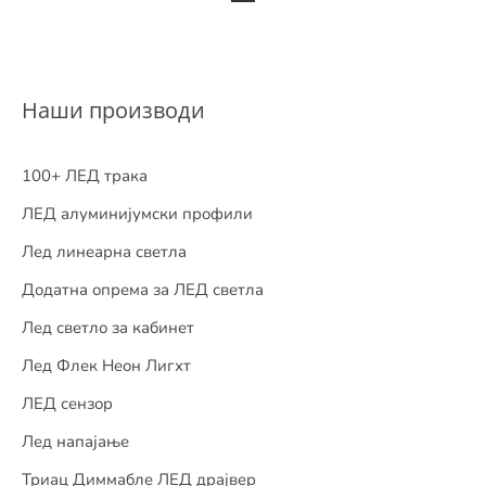
Наши производи
100+ ЛЕД трака
ЛЕД алуминијумски профили
Лед линеарна светла
Додатна опрема за ЛЕД светла
Лед светло за кабинет
Лед Флек Неон Лигхт
ЛЕД сензор
Лед напајање
Триац Диммабле ЛЕД драјвер