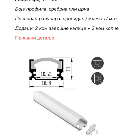
Боја профила: сребрна или црна
Поклопац рачунара: провидан / млечан / мат
Додаци: 2 ком завршне капице + 2 ком копче
Прикажи детаље...