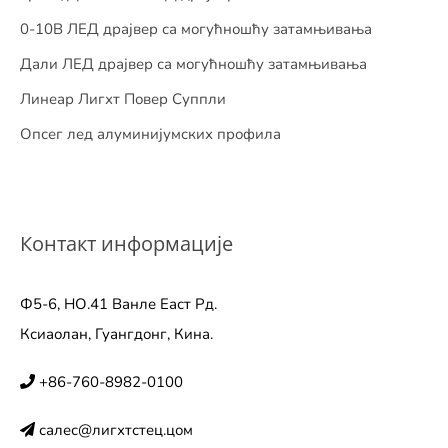
0-10В ЛЕД драјвер са могућношћу затамњивања
Дали ЛЕД драјвер са могућношћу затамњивања
Линеар Лигхт Повер Суппли
Опсег лед алуминијумских профила
Контакт информације
Ф5-6, НО.41 Ванле Еаст Рд.
Ксиаолан, Гуангдонг, Кина.
+86-760-8982-0100
салес@лигхтстец.цом