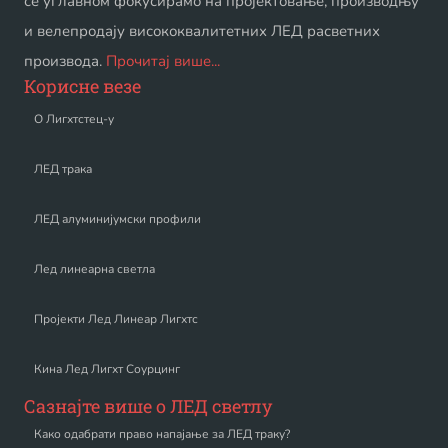
се углавном фокусирамо на пројектовање, производњу
и велепродају висококвалитетних ЛЕД расветних
производа.
Прочитај више...
Корисне везе
О Лигхтстец-у
ЛЕД трака
ЛЕД алуминијумски профили
Лед линеарна светла
Пројекти Лед Линеар Лигхтс
Кина Лед Лигхт Соурцинг
Сазнајте више о ЛЕД светлу
Како одабрати право напајање за ЛЕД траку?