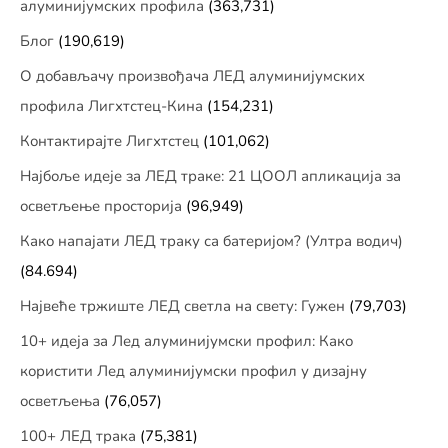
алуминијумских профила
(363,731)
Блог
(190,619)
О добављачу произвођача ЛЕД алуминијумских
профила Лигхтстец-Кина
(154,231)
Контактирајте Лигхтстец
(101,062)
Најбоље идеје за ЛЕД траке: 21 ЦООЛ апликација за
осветљење просторија
(96,949)
Како напајати ЛЕД траку са батеријом? (Ултра водич)
(84.694)
Највеће тржиште ЛЕД светла на свету: Гужен
(79,703)
10+ идеја за Лед алуминијумски профил: Како
користити Лед алуминијумски профил у дизајну
осветљења
(76,057)
100+ ЛЕД трака
(75,381)