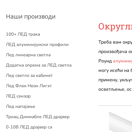
Наши производи
Округл
100+ ЛЕД трака
Треба вам окр
ЛЕД алуминијумски профили
произвођача о
Лед линеарна светла
Роунд
алумини
Додатна опрема за ЛЕД светла
могу исећи на 
Лед светло за кабинет
примену, укљу
Лед Флек Неон Лигхт
осветљење, ос
ЛЕД сензор
Лед напајање
Триац Диммабле ЛЕД драјвер
0-10В ЛЕД драјвер са