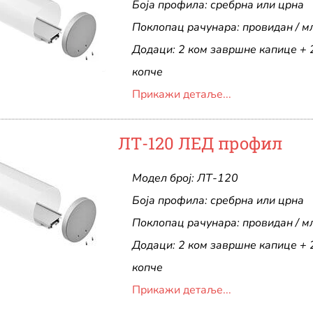
Боја профила: сребрна или црна
Поклопац рачунара: провидан / мл
Додаци: 2 ком завршне капице + 
копче
Прикажи детаље...
ЛТ-120 ЛЕД профил
Модел број: ЛТ-120
Боја профила: сребрна или црна
Поклопац рачунара: провидан / мл
Додаци: 2 ком завршне капице + 
копче
Прикажи детаље...