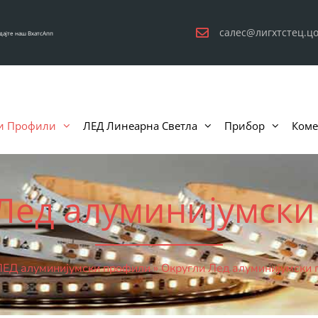
салес@лигхтстец.ц
дајте наш ВхатсАпп
и Профили
ЛЕД Линеарна Светла
Прибор
Коме
Лед алуминијумск
ЛЕД алуминијумски профили
»
Округли Лед алуминијумски