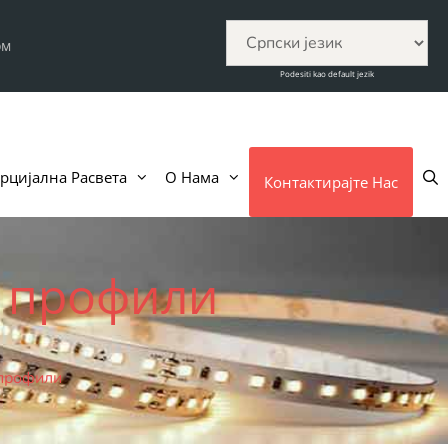
ом
Podesiti kao default jezik
рцијална Расвета
О Нама
Контактирајте Нас
и профили
 профили