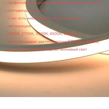
профессиональных поставщиков гибких неоновых
светодиодов в Китае.
У нас есть много видов гибких неоновых
светодиодов.
2400К, 2700К, 3000К, 4500К, 6500К
Высокий индекс цветопередачи (CRI>80, CRI>90)
Дом
»
Гибкий светодиодный неоновый свет