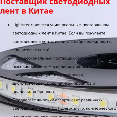
Поставщик светодиодных
лент в Китае
Lightstec является универсальным поставщиком
светодиодных лент в Китае. Если вы покупаете
светодиодные ленты из Китая, добро пожаловать,
свяжитесь с нами!
Профессиональный поставщик светодиодных лент с
высоким качеством и индивидуальными решениями,
специализирующийся на оптовиках,
дистрибьюторах, подрядчиках проектов и
владельцах брендов.
Предлагает широкий ассортимент различных
светодиодных лент CCT для жилого, коммерческого
и промышленного использования, включая гибкие.