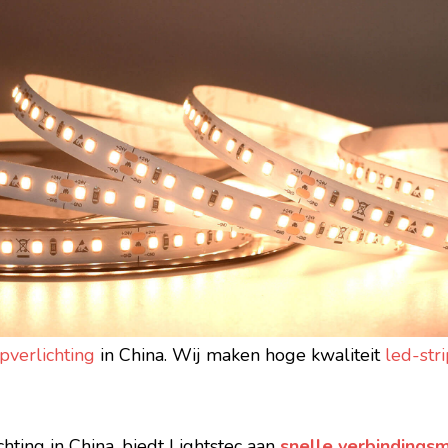
ipverlichting
in China. Wij maken hoge kwaliteit
led-stri
chting in China, biedt Lightstec aan
snelle verbindings