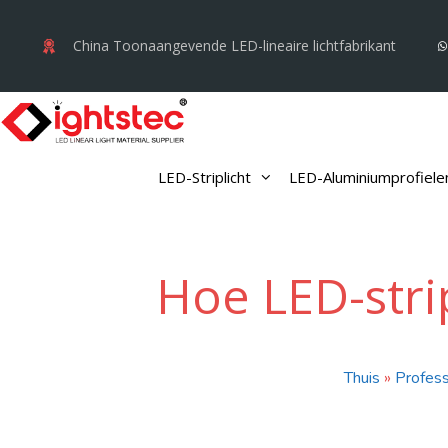
Ga
naar
China Toonaangevende LED-lineaire lichtfabrikant
de
inhoud
LED-Striplicht
LED-Aluminiumprofiele
Hoe LED-strip
Thuis
»
Profess