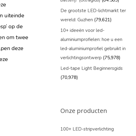
batterij? (Ultragids)
(84.583)
eze
De grootste LED-lichtmarkt ter
n uiteinde
wereld: Guzhen
(79,621)
esp’ op de
10+ ideeën voor led-
iken om twee
aluminiumprofielen: hoe u een
elpen deze
led-aluminiumprofiel gebruikt in
verlichtingsontwerp
(75,978)
deze
Led-tape Light Beginnersgids
(70,978)
Onze producten
100+ LED-stripverlichting