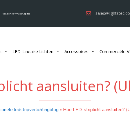
sales@lightstec.c
Voeg onze WhatsApp toe
n
LED-Lineaire Lichten
Accessoires
Commerciële Ve
licht aansluiten? (U
ionele ledstripverlichtingblog
»
Hoe LED-striplicht aansluiten? (