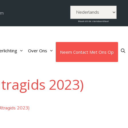
om
Maak dit de standaardtaal
rlichting
Over Ons
Neem Contact Met Ons Op
ltragids 2023)
Ultragids 2023)