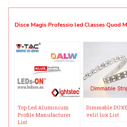
Disce Magis Professio led Classes Quod Min
Top Led Aluminium
Dimmable DUX
Profile Manufacturer
velit lux List
List