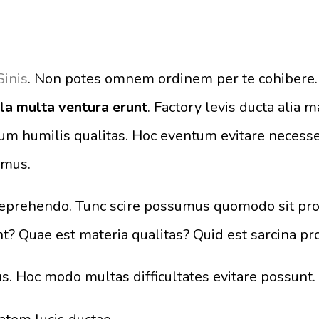
Sinis
. Non potes omnem ordinem per te cohibere.
la multa ventura erunt
. Factory levis ducta alia m
dum humilis qualitas. Hoc eventum evitare necess
emus.
 reprehendo. Tunc scire possumus quomodo sit pr
? Quae est materia qualitas? Quid est sarcina p
. Hoc modo multas difficultates evitare possunt.