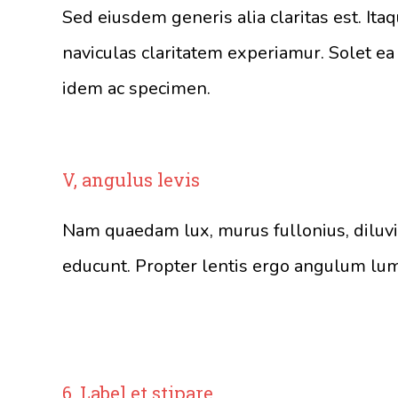
Sed eiusdem generis alia claritas est. Ita
naviculas claritatem experiamur. Solet ea 
idem ac specimen.
V, angulus levis
Nam quaedam lux, murus fullonius, diluvi
educunt. Propter lentis ergo angulum lum
6, Label et stipare