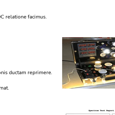
C relatione facimus.
ionis ductam reprimere.
mat.