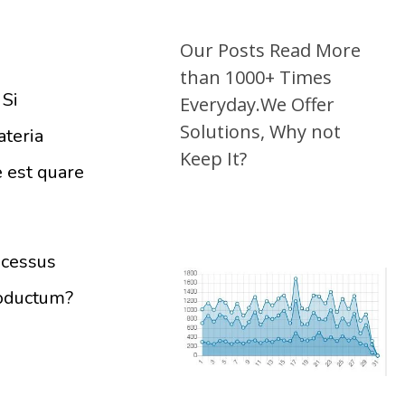
Our Posts Read More
than 1000+ Times
 Si
Everyday.We Offer
Solutions, Why not
ateria
Keep It?
e est quare
ocessus
roductum?