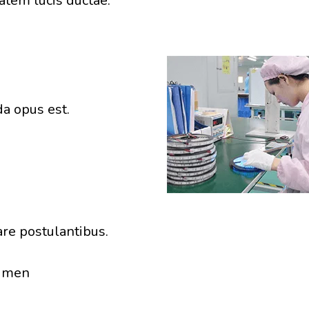
tem lucis ductae.
a opus est.
are postulantibus.
cimen