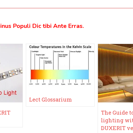
us Populi Dic tibi Ante Erras.
Lect Glossarium
ERIT
The Guide t
lighting wi
DUXERIT ve