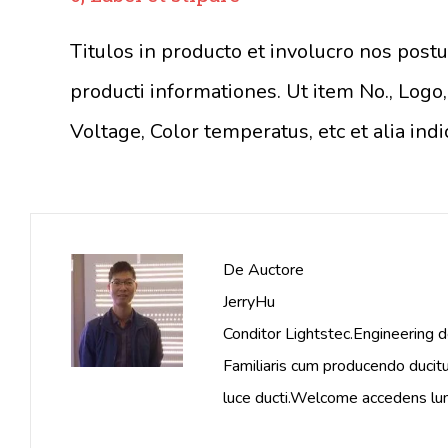
Titulos in producto et involucro nos post
producti informationes. Ut item No., Logo
Voltage, Color temperatus, etc et alia indic
De Auctore
JerryHu
Conditor Lightstec.Engineering de
Familiaris cum producendo ducitu
luce ducti.Welcome accedens lumi