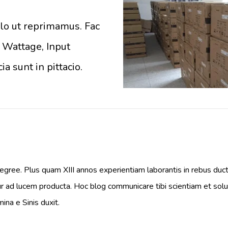
ulo ut reprimamus. Fac
, Wattage, Input
ia sunt in pittacio.
gree. Plus quam XIII annos experientiam laborantis in rebus ducti 
r ad lucem producta. Hoc blog communicare tibi scientiam et sol
na e Sinis duxit.