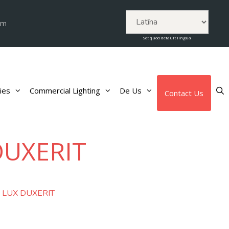
om
Set quod default lingua
ies
Commercial Lighting
De Us
Contact Us
DUXERIT
 LUX DUXERIT