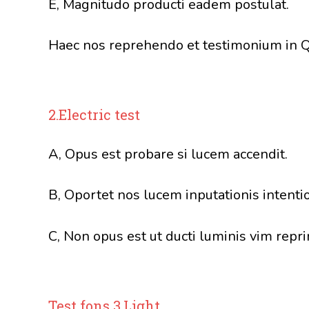
E, Magnitudo producti eadem postulat.
Haec nos reprehendo et testimonium in Q
2.Electric test
A, Opus est probare si lucem accendit.
B, Oportet nos lucem inputationis intent
C, Non opus est ut ducti luminis vim repri
Test fons 3.Light