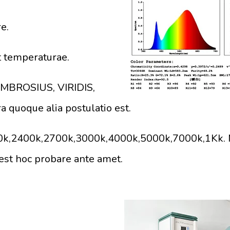
e.
t temperaturae.
AMBROSIUS, VIRIDIS,
quoque alia postulatio est.
00k,2400k,2700k,3000k,4000k,5000k,7000k,1Kk. 
st hoc probare ante amet.