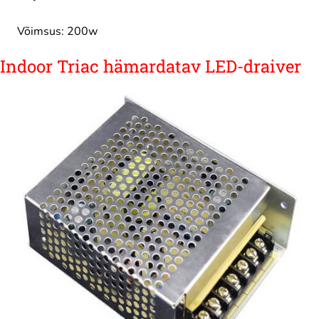
Võimsus: 200w
Indoor Triac hämardatav LED-draiver