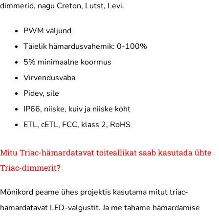
dimmerid, nagu Creton, Lutst, Levi.
PWM väljund
Täielik hämardusvahemik: 0-100%
5% minimaalne koormus
Virvendusvaba
Pidev, sile
IP66, niiske, kuiv ja niiske koht
ETL, cETL, FCC, klass 2, RoHS
Mitu Triac-hämardatavat toiteallikat saab kasutada ühte
Triac-dimmerit?
Mõnikord peame ühes projektis kasutama mitut triac-
hämardatavat LED-valgustit. Ja me tahame hämardamise