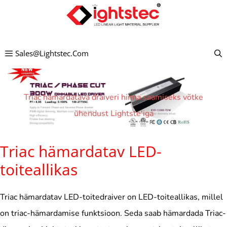
Mine
sisu
juurde
Sales@lightstec.com
Triac hämardatava draiveri hinna saamiseks võtke
ühendust Lightste'iga
Triac hämardatav LED-
toiteallikas
Triac hämardatav LED-toitedraiver on LED-toiteallikas, millel
on triac-hämardamise funktsioon. Seda saab hämardada Triac-