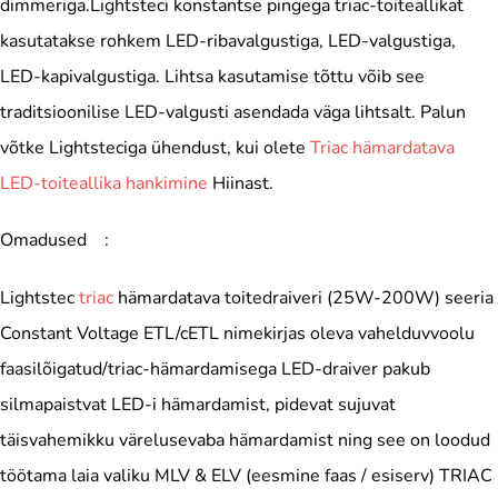
dimmeriga.Lightsteci konstantse pingega triac-toiteallikat
kasutatakse rohkem LED-ribavalgustiga, LED-valgustiga,
LED-kapivalgustiga. Lihtsa kasutamise tõttu võib see
traditsioonilise LED-valgusti asendada väga lihtsalt. Palun
võtke Lightsteciga ühendust, kui olete
Triac hämardatava
LED-toiteallika hankimine
Hiinast.
Omadused :
Lightstec
triac
hämardatava toitedraiveri (25W-200W) seeria
Constant Voltage ETL/cETL nimekirjas oleva vahelduvvoolu
faasilõigatud/triac-hämardamisega LED-draiver pakub
silmapaistvat LED-i hämardamist, pidevat sujuvat
täisvahemikku värelusevaba hämardamist ning see on loodud
töötama laia valiku MLV & ELV (eesmine faas / esiserv) TRIAC