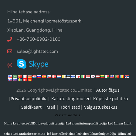
Hiina tehase aadress:
1#901, Meichengi loometööstuspark,
XiaoLan, Guangdong, Hiina
+86-760-8982-0100
sales@lightstec.com
2026 Copyright@Lightstec co.,Limited |
Autoriõigus
|
Privaatsuspoliitika
|
Kasutustingimused
|
Küpsiste poliitika
|
Saidikaart
|
Mail
|
Tööriistad
|
Valgustuskeskus
Vaatamised:
34 121
|
Hiina kvaliteetse LED-ribavalgusti tarnija
|
Led alumiiniumprofiili tootja
|
Led Linear Lighti
tehas
|
Led andurite tootmine
|
led kontrolleri tehas
|
led toiteallikate hulgimüüja
|
Hiina led-