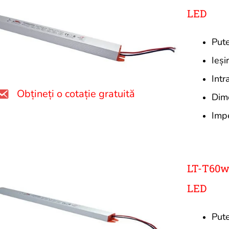
LED
Put
Ieș
Int
Obțineți o cotație gratuită
Dim
Imp
LT-T60w
LED
Put