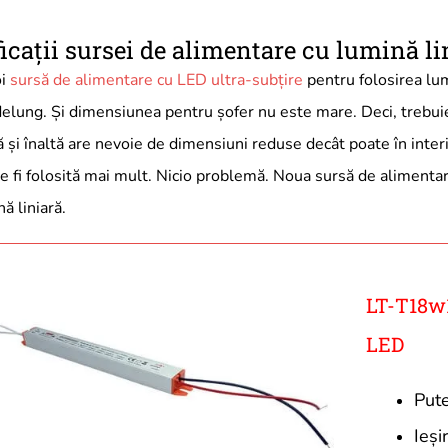
icații sursei de alimentare cu lumină l
i
sursă de alimentare cu LED ultra-subțire
pentru folosirea lum
ndelung. Și dimensiunea pentru șofer nu este mare. Deci, trebui
 și înaltă are nevoie de dimensiuni reduse decât poate în inter
e fi folosită mai mult. Nicio problemă. Noua sursă de alimentar
ă liniară.
LT-T18w
LED
Put
Ieș