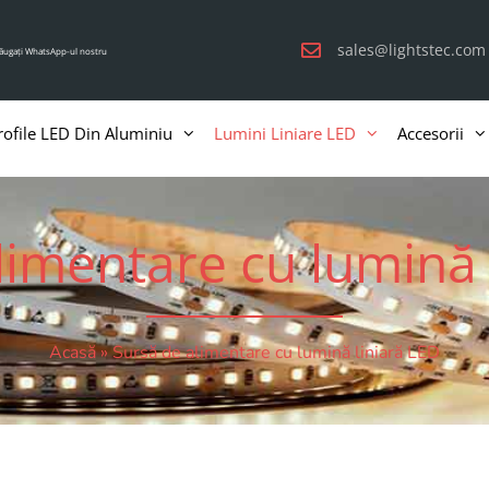
sales@lightstec.com
ăugați WhatsApp-ul nostru
rofile LED Din Aluminiu
Lumini Liniare LED
Accesorii
limentare cu lumină 
Acasă
»
Sursă de alimentare cu lumină liniară LED