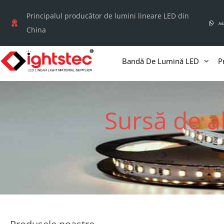
Treci
Principalul producător de lumini lineare LED din
la
Ad
China
conținut
Bandă De Lumină LED
P
Sursă de a