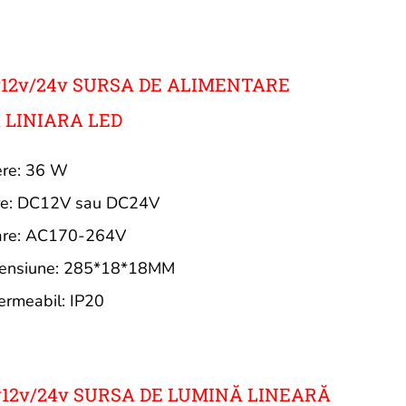
w12v/24v SURSA DE ALIMENTARE
 LINIARA LED
ere: 36 W
ire: DC12V sau DC24V
rare: AC170-264V
ensiune: 285*18*18MM
ermeabil: IP20
w12v/24v SURSA DE LUMINĂ LINEARĂ