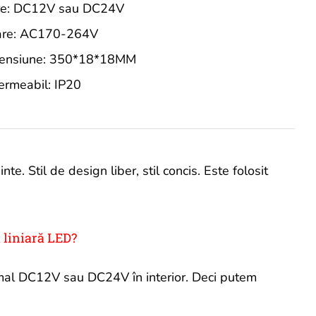
ire: DC12V sau DC24V
rare: AC170-264V
ensiune: 350*18*18MM
ermeabil: IP20
te. Stil de design liber, stil concis. Este folosit
 liniară LED?
rmal DC12V sau DC24V în interior. Deci putem