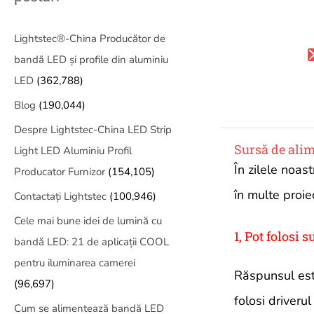
Lightstec®-China Producător de
bandă LED și profile din aluminiu
LED
(362,788)
Blog
(190,044)
Despre Lightstec-China LED Strip
Sursă de alim
Light LED Aluminiu Profil
În zilele noast
Producator Furnizor
(154,105)
în multe proie
Contactați Lightstec
(100,946)
Cele mai bune idei de lumină cu
1, Pot folosi
bandă LED: 21 de aplicații COOL
pentru iluminarea camerei
Răspunsul est
(96,697)
folosi driver
Cum se alimentează bandă LED