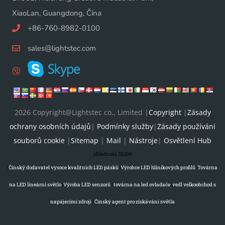
XiaoLan, Guangdong, Čína
+86-760-8982-0100
sales@lightstec.com
2026 Copyright@Lightstec co., Limited |
Copyright
|
Zásady
ochrany osobních údajů
|
Podmínky služby
|
Zásady používání
souborů cookie
|
Sitemap
|
Mail
|
Nástroje
|
Osvětlení Hub
zhlédnutí:
33,106
|
Čínský dodavatel vysoce kvalitních LED pásků
|
Výrobce LED hliníkových profilů
|
Továrna
na LED lineární světlo
|
Výroba LED senzorů
|
továrna na led ovladače
|
vedl velkoobchod s
napájecími zdroji
|
Čínský agent pro získávání světla