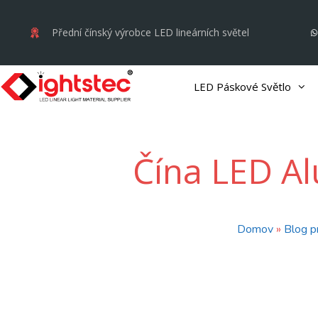
Přejít
na
Přední čínský výrobce LED lineárních světel
obsah
LED Páskové Světlo
Čína LED Al
Domov
»
Blog pr