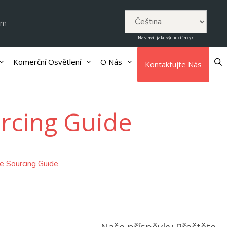
om
Nastavit jako výchozí jazyk
Komerční Osvětlení
O Nás
Kontaktujte Nás
urcing Guide
e Sourcing Guide