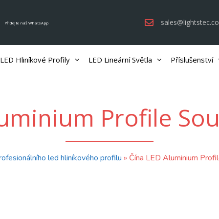
sales@lightstec.c
Přidejte náš WhatsApp
LED Hliníkové Profily
LED Lineární Světla
Příslušenství
uminium Profile So
ofesionálního led hliníkového profilu
»
Čína LED Aluminium Profil