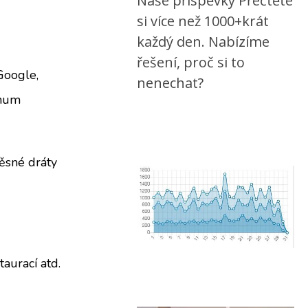
Naše příspěvky Přečtěte
si více než 1000+krát
každý den. Nabízíme
řešení, proč si to
Google,
nenechat?
inum
věsné dráty
taurací atd.