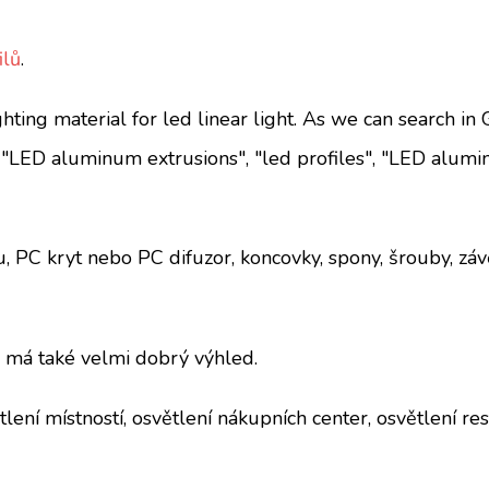
ilů
.
ting material for led linear light. As we can search in 
, "LED aluminum extrusions", "led profiles", "LED alum
lu, PC kryt nebo PC difuzor, koncovky, spony, šrouby, zá
e má také velmi dobrý výhled.
tlení místností, osvětlení nákupních center, osvětlení res