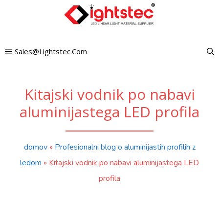
Preskoči
na
vsebino
Sales@lightstec.com
Kitajski vodnik po nabavi
aluminijastega LED profila
domov
»
Profesionalni blog o aluminijastih profilih z
ledom
»
Kitajski vodnik po nabavi aluminijastega LED
profila