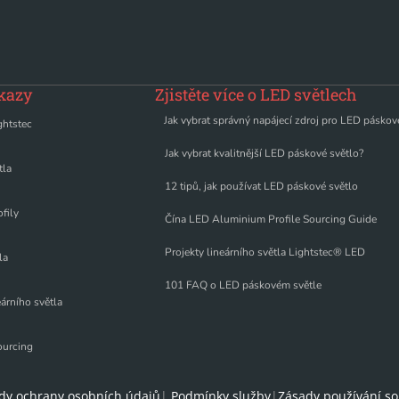
kazy
Zjistěte více o LED světlech
Jak vybrat správný napájecí zdroj pro LED páskov
ghtstec
Jak vybrat kvalitnější LED páskové světlo?
tla
12 tipů, jak používat LED páskové světlo
fily
Čína LED Aluminium Profile Sourcing Guide
Projekty lineárního světla Lightstec® LED
la
101 FAQ o LED páskovém světle
árního světla
ourcing
dy ochrany osobních údajů
|
Podmínky služby
|
Zásady používání so