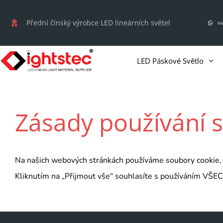
Přejít
na
Přední čínský výrobce LED lineárních světel
Př
obsah
LED Páskové Světlo
Zásady používání 
Na našich webových stránkách používáme soubory cookie, a
Kliknutím na „Přijmout vše“ souhlasíte s používáním VŠEC