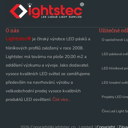
O nás
Užitečné od
Lightstec
®
je čínský výrobce LED pásků a
O společnosti Li
hliníkových profilů založený v roce 2008.
LED pásková svě
Lightstec má továrnu na ploše 20,00 m2 a
oddělení výzkumu a vývoje. Jako dodavatel
LED hliníkové pro
vysoce kvalitních LED světel se zaměřujeme
především na navrhování, výrobu a
LED lineární svět
velkoobchodní prodej vysoce kvalitních
Projekty LED line
produktů LED osvětlení.
Číst více...
Čína Led Light S
2026 Copyright@Lightstec co., Limited |
Copyright
|
Zása