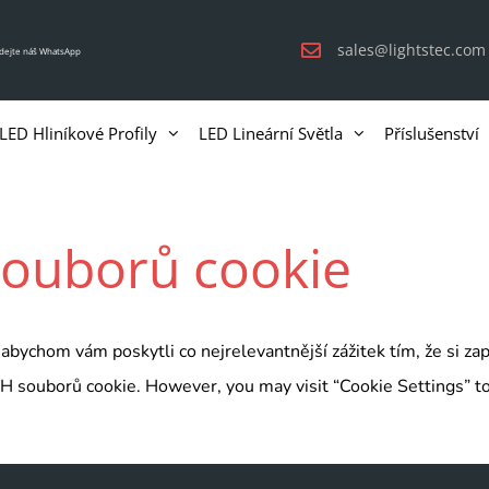
sales@lightstec.com
idejte náš WhatsApp
LED Hliníkové Profily
LED Lineární Světla
Příslušenství
souborů cookie
bychom vám poskytli co nejrelevantnější zážitek tím, že si z
H souborů cookie. However, you may visit “Cookie Settings” to