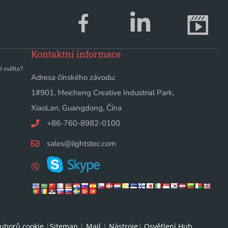
Kontaktní informace
é světlo?
Adresa čínského závodu:
1#901, Meicheng Creative Industrial Park,
XiaoLan, Guangdong, Čína
+86-760-8982-0100
sales@lightstec.com
uborů cookie
|
Sitemap
|
Mail
|
Nástroje
|
Osvětlení Hub