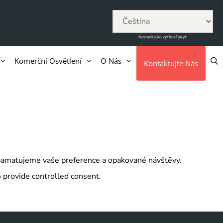
Nastavit jako výchozí jazyk
Komerční Osvětlení
O Nás
Kontaktujte Nás
apamatujeme vaše preference a opakované návštěvy.
 provide controlled consent.