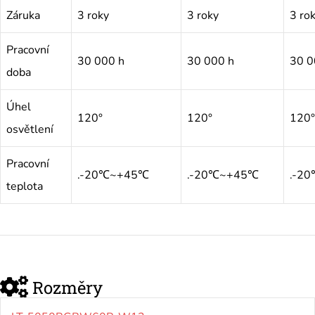
Záruka
3 roky
3 roky
3 ro
Pracovní
30 000 h
30 000 h
30 0
doba
Úhel
120°
120°
120°
osvětlení
Pracovní
.-20℃~+45℃
.-20℃~+45℃
.-2
teplota
Rozměry