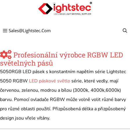
Přejít
na
obsah
Sales@lightstec.com
Profesionální výrobce RGBW LED
světelných pásů
5050RGB LED pásek s konstantním napětím série Lightstec
5050 RGBW
LED páskové světlo
série, které vedly, mají
červenou, zelenou, modrou a bílou (3000k, 4000k,6000k)
barvu. Pomocí ovladače RGBW může volně volit různé barvy
pro různé oblasti použití. Přizpůsobená délka a přizpůsobený
design jsou vřele vítány.