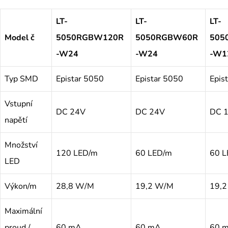
LT-
LT-
LT-
Model č
5050RGBW120R
5050RGBW60R
505
-W24
-W24
-W1
Typ SMD
Epistar 5050
Epistar 5050
Epis
Vstupní
DC 24V
DC 24V
DC 
napětí
Množství
120 LED/m
60 LED/m
60 L
LED
Výkon/m
28,8 W/M
19,2 W/M
19,
Maximální
proud /
60 mA
60 mA
60 