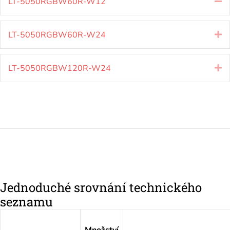
LT-5050RGBW60R-W12
Ko
LT-5050RGBW60R-W24
Ro
LT-5050RGBW120R-W24
Ro
Jednoduché srovnání technického
seznamu