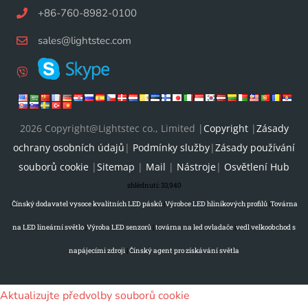
+86-760-8982-0100
sales@lightstec.com
2026 Copyright@Lightstec co., Limited |
Copyright
|
Zásady
ochrany osobních údajů
|
Podmínky služby
|
Zásady používání
souborů cookie
|
Sitemap
|
Mail
|
Nástroje
|
Osvětlení Hub
zhlédnutí:
33,940
|
Čínský dodavatel vysoce kvalitních LED pásků
|
Výrobce LED hliníkových profilů
|
Továrna
na LED lineární světlo
|
Výroba LED senzorů
|
továrna na led ovladače
|
vedl velkoobchod s
napájecími zdroji
|
Čínský agent pro získávání světla
Aktualizujte předvolby souborů cookie