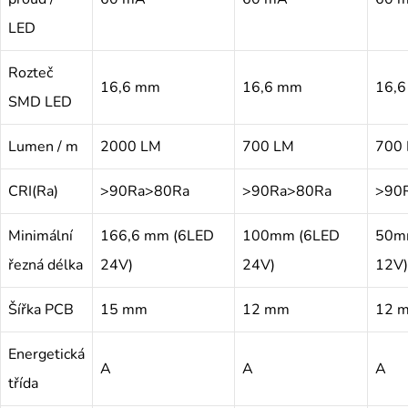
LED
Rozteč
16,6 mm
16,6 mm
16,
SMD LED
Lumen / m
2000 LM
700 LM
700
CRI(Ra)
>90Ra>80Ra
>90Ra>80Ra
>90
Minimální
166,6 mm (6LED
100mm (6LED
50m
řezná délka
24V)
24V)
12V)
Šířka PCB
15 mm
12 mm
12 
Energetická
A
A
A
třída