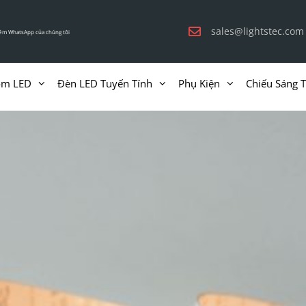
sales@lightstec.com
êm WhatsApp của chúng tôi
ôm LED
Đèn LED Tuyến Tính
Phụ Kiện
Chiếu Sáng 