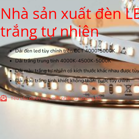
Nhà sản xuất đèn L
trắng tự nhiên
Dải đèn led tùy chỉnh trên CCT 4000-5000K
Dải trắng trung tính 4000K-4500K-5000K
Dải màu trắng tự nhiên có kích thước khác nhau được tùy
Dải màu trắng tinh khiết không thấm nước tùy chỉnh
Yêu cầu danh mục mới nhất của chúng tôi