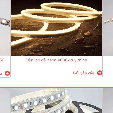
Đèn led dải neon 4000k tùy chỉnh
050
Gửi yêu cầu
u