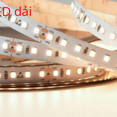
ED dải
 chỉnh