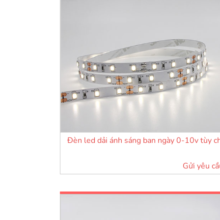
Đèn led dải ánh sáng ban ngày 0-10v tùy c
Gửi yêu cầ