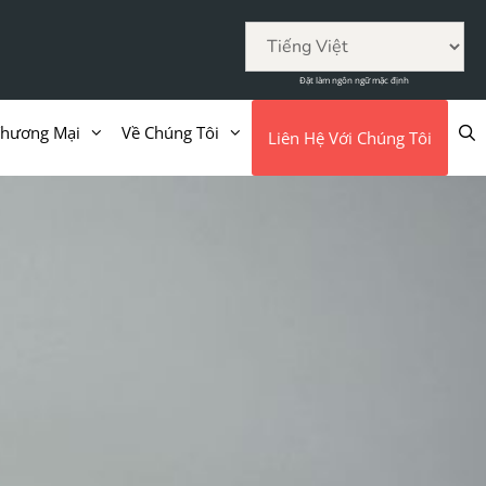
Đặt làm ngôn ngữ mặc định
Thương Mại
Về Chúng Tôi
Liên Hệ Với Chúng Tôi