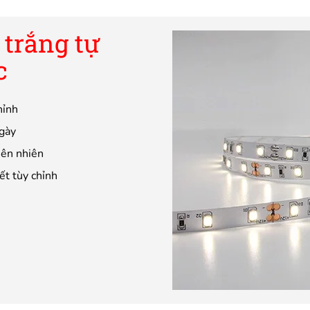
 trắng tự
c
hỉnh
ngày
iên nhiên
ết tùy chỉnh