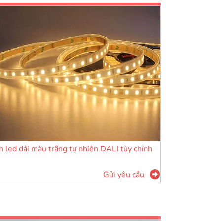
 led dải màu trắng tự nhiên DALI tùy chỉnh
Gửi yêu cầu