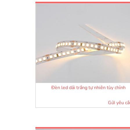
Đèn led dải trắng tự nhiên tùy chỉnh
Gửi yêu cầ