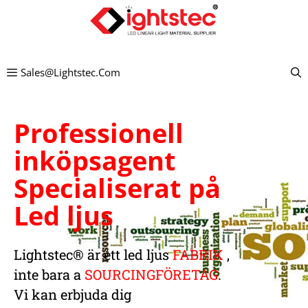
Hoppa
till
innehållet
Sales@lightstec.com
Professionell
inköpsagent
Specialiserat på
Led ljus
Lightstec
® är
ett led ljus
FABRIK
,
inte bara a
SOURCINGFÖRETAG
.
Vi kan erbjuda dig