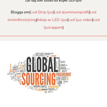
Lär dig mer innan du köper LED-ljus
Blogga om|
Led Strip ljus
|
Led aluminiumprofil
|
Led
strömförsörjning
|
Inköp av LED-ljus
|
Led ljus video
|
Led
ljusrapport
|