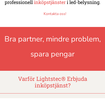
professionell
inköpstjänster
i led-belysning.
Kontakta oss!
Bra partner, mindre problem,
spara pengar
Varför Lightstec
®
Erbjuda
inköpstjänst?