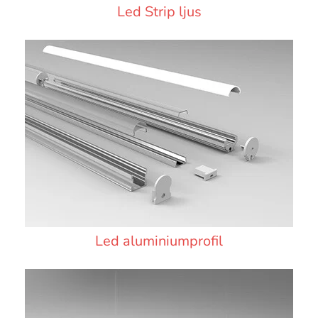
Led Strip ljus
Led aluminiumprofil