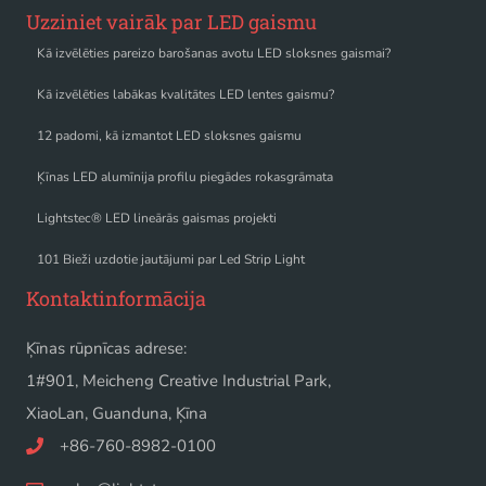
Uzziniet vairāk par LED gaismu
Kā izvēlēties pareizo barošanas avotu LED sloksnes gaismai?
Kā izvēlēties labākas kvalitātes LED lentes gaismu?
12 padomi, kā izmantot LED sloksnes gaismu
Ķīnas LED alumīnija profilu piegādes rokasgrāmata
Lightstec® LED lineārās gaismas projekti
101 Bieži uzdotie jautājumi par Led Strip Light
Kontaktinformācija
Ķīnas rūpnīcas adrese:
1#901, Meicheng Creative Industrial Park,
XiaoLan, Guanduna, Ķīna
+86-760-8982-0100