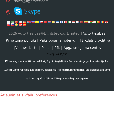
sales@lightstec.com
2026 Autortiesības@Lightstec co., Limited |
Autortiesības
|
Privātuma politika
|
Pakalpojuma noteikumi
|
Sīkdatņu politika
|
Vietnes karte
|
Pasts
|
Rīki
|
Apgaismojuma centrs
Skatījumi:
16,036
|
Ķīnas augstas kvalitātes Led Strip Light piegādātājs
|
Led alumīnija profilu ražotājs
|
Led
Linear Light rūpnīca
|
Led sensoru ražošana
|
led kontrolieru rūpnīca
|
led barošanas avotu
vairumtirgotājs
|
Ķīnas LED gaismas ieguves aģents
Atjauniniet sīkfailu preferences