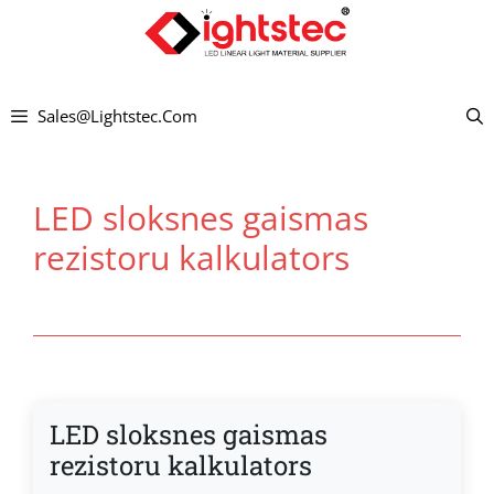
Pāriet
uz
saturu
Sales@lightstec.com
LED sloksnes gaismas
rezistoru kalkulators
LED sloksnes gaismas
rezistoru kalkulators