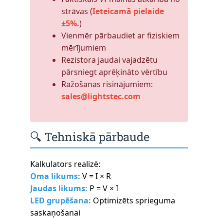
strāvas (
Ieteicamā pielaide
±5%.
)
Vienmēr pārbaudiet ar fiziskiem
mērījumiem
Rezistora jaudai vajadzētu
pārsniegt aprēķināto vērtību
Ražošanas risinājumiem:
sales@lightstec.com
🔍 Tehniskā pārbaude
Kalkulators realizē:
Oma likums:
V = I × R
Jaudas likums:
P = V × I
LED grupēšana:
Optimizēts sprieguma
saskaņošanai