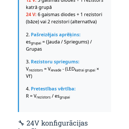
12 V:
3 gaismas diodes + 1 rezistors
katrā grupā
24 V:
6 gaismas diodes + 1 rezistori
(bāze) vai 2 rezistori (alternatīva)
2.
Pašreizējais aprēķins:
es
= (Jauda / Spriegums) /
grupai
Grupas
3.
Rezistoru spriegums:
V
= V
- (LED
×
rezistors
ievade
katrai grupai
Vf)
4.
Pretestības vērtība:
R = V
/ es
rezistors
grupai
🔧 24V konfigurācijas