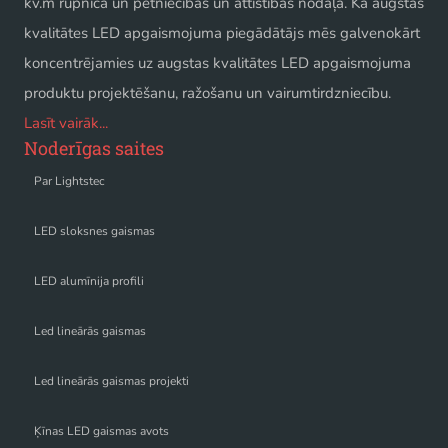
kv.m rūpnīca un pētniecības un attīstības nodaļa. Kā augstas
kvalitātes LED apgaismojuma piegādātājs mēs galvenokārt
koncentrējamies uz augstas kvalitātes LED apgaismojuma
produktu projektēšanu, ražošanu un vairumtirdzniecību.
Lasīt vairāk...
Noderīgas saites
Par Lightstec
LED sloksnes gaismas
LED alumīnija profili
Led lineārās gaismas
Led lineārās gaismas projekti
Ķīnas LED gaismas avots