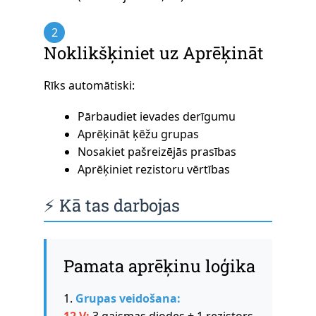
2
Noklikšķiniet uz Aprēķināt
Rīks automātiski:
Pārbaudiet ievades derīgumu
Aprēķināt ķēžu grupas
Nosakiet pašreizējās prasības
Aprēķiniet rezistoru vērtības
⚡ Kā tas darbojas
Pamata aprēķinu loģika
1.
Grupas veidošana: