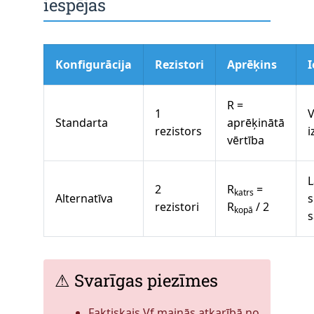
iespējas
Konfigurācija
Rezistori
Aprēķins
R =
1
V
Standarta
aprēķinātā
rezistors
i
vērtība
L
2
R
=
katrs
Alternatīva
s
rezistori
R
/ 2
kopā
s
⚠ Svarīgas piezīmes
Faktiskais Vf mainās atkarībā no