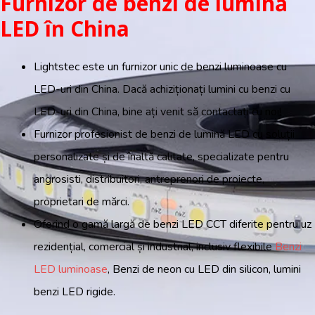
Furnizor de benzi de lumină
LED în China
Lightstec este un furnizor unic de benzi luminoase cu
LED-uri din China. Dacă achiziționați lumini cu benzi cu
LED-uri din China, bine ați venit să contactați cu noi!
Furnizor profesionist de benzi de lumină LED cu soluții
personalizate și de înaltă calitate, specializate pentru
angrosisti, distribuitori, antreprenori de proiecte,
proprietari de mărci.
Oferind o gamă largă de benzi LED CCT diferite pentru uz
rezidențial, comercial și industrial, inclusiv flexibile
Benzi
LED luminoase
, Benzi de neon cu LED din silicon, lumini
benzi LED rigide.