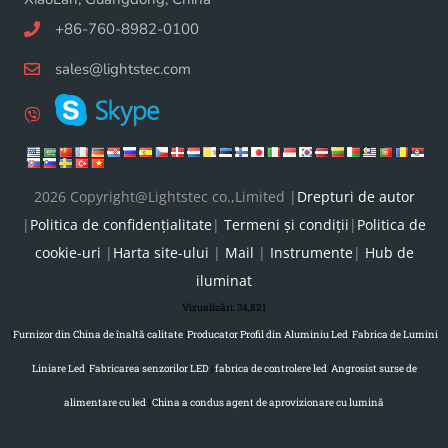
+86-760-8982-0100
sales@lightstec.com
2026 Copyright@Lightstec co.,Limited |
Drepturi de autor
|
Politica de confidențialitate
|
Termeni și condiții
|
Politica de
cookie-uri
|
Harta site-ului
|
Mail
|
Instrumente
|
Hub de
iluminat
Vizualizări:
34,821
|
Furnizor din China de înaltă calitate
|
Producator Profil din Aluminiu Led
|
Fabrica de Lumini
Liniare Led
|
Fabricarea senzorilor LED
|
fabrica de controlere led
|
Angrosist surse de
alimentare cu led
|
China a condus agent de aprovizionare cu lumină