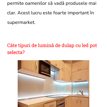
permite oamenilor să vadă produsele mai
clar. Acest lucru este foarte important în
supermarket.
Câte tipuri de lumină de dulap cu led pot
selecta?