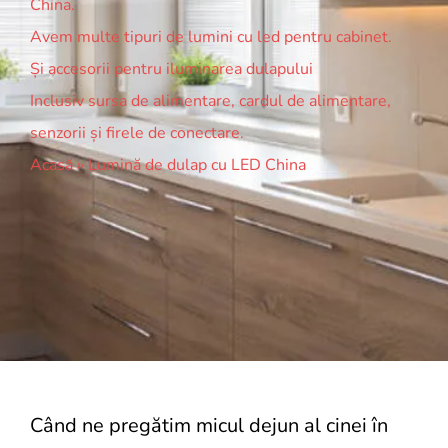
China.
Avem multe tipuri de lumini cu led pentru cabinet.
Și accesorii pentru iluminarea dulapului
Inclusiv sursa de alimentare, cardul de alimentare,
senzorii și firele de conectare.
Acasă
»
Lumină de dulap cu LED China
Când ne pregătim micul dejun al cinei în