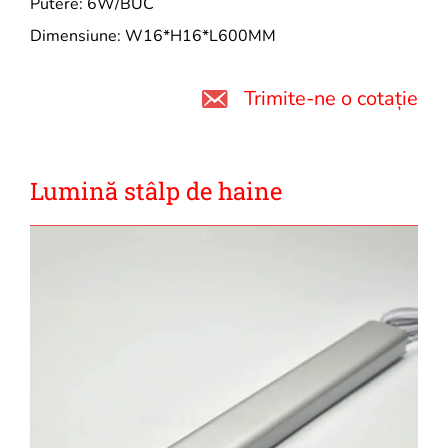
Putere: 6W/BUC
Dimensiune: W16*H16*L600MM
Trimite-ne o cotație
Lumină stâlp de haine