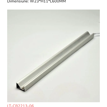
Dimensiune: W23*H11*L600MM
LT-CB2213-06