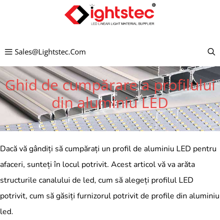
Treci
la
conținut
Sales@lightstec.com
Ghid de cumpărare a profilului
din aluminiu LED
Dacă vă gândiți să cumpărați un profil de aluminiu LED pentru
afaceri, sunteți în locul potrivit. Acest articol vă va arăta
structurile canalului de led, cum să alegeți profilul LED
potrivit, cum să găsiți furnizorul potrivit de profile din aluminiu
led.