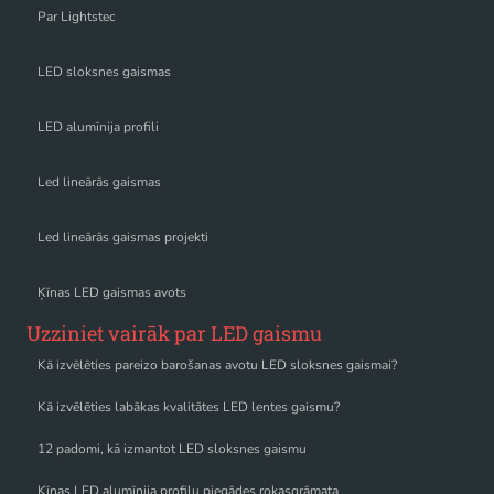
Par Lightstec
LED sloksnes gaismas
LED alumīnija profili
Led lineārās gaismas
Led lineārās gaismas projekti
Ķīnas LED gaismas avots
Uzziniet vairāk par LED gaismu
Kā izvēlēties pareizo barošanas avotu LED sloksnes gaismai?
Kā izvēlēties labākas kvalitātes LED lentes gaismu?
12 padomi, kā izmantot LED sloksnes gaismu
Ķīnas LED alumīnija profilu piegādes rokasgrāmata