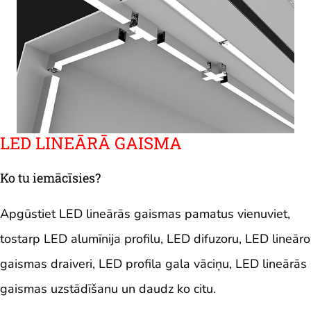
LED LINEĀRĀ GAISMA
Ko tu iemācīsies?
Apgūstiet LED lineārās gaismas pamatus vienuviet,
tostarp LED alumīnija profilu, LED difuzoru, LED lineāro
gaismas draiveri, LED profila gala vāciņu, LED lineārās
gaismas uzstādīšanu un daudz ko citu.