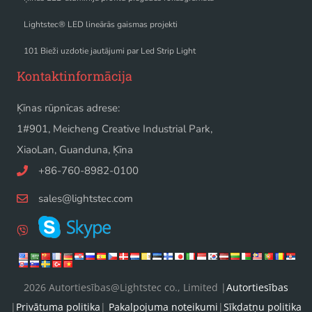
Lightstec® LED lineārās gaismas projekti
101 Bieži uzdotie jautājumi par Led Strip Light
Kontaktinformācija
Ķīnas rūpnīcas adrese:
1#901, Meicheng Creative Industrial Park,
XiaoLan, Guanduna, Ķīna
+86-760-8982-0100
sales@lightstec.com
2026 Autortiesības@Lightstec co., Limited |
Autortiesības
|
Privātuma politika
|
Pakalpojuma noteikumi
|
Sīkdatņu politika