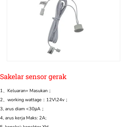
Sakelar sensor gerak
1、Keluaran= Masukan；
2、working wattage：12V\24v；
3, arus diam <30μA；
4, arus kerja Maks: 2A;