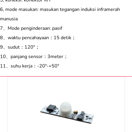
5, koneksi: konektor XH
6, mode masukan: masukan tegangan induksi inframerah
manusia
7、Mode penginderaan: pasif
8、waktu pencahayaan：15 detik；
9、sudut：120°；
10、panjang sensor：3meter；
11、suhu kerja：-20°-+50°