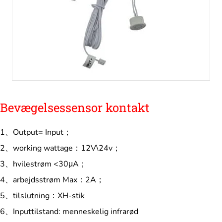
Bevægelsessensor kontakt
1、Output= Input；
2、working wattage：12V\24v；
3、hvilestrøm <30μA；
4、arbejdsstrøm Max：2A；
5、tilslutning：XH-stik
6、Inputtilstand: menneskelig infrarød