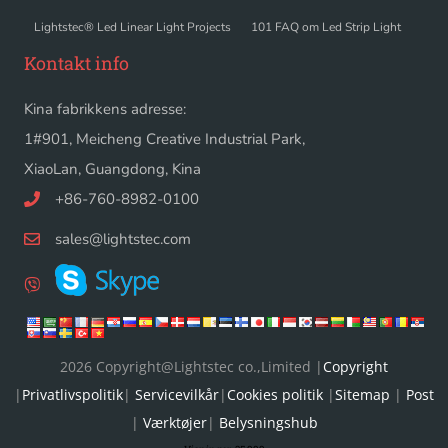
Lightstec® Led Linear Light Projects
101 FAQ om Led Strip Light
Kontakt info
Kina fabrikkens adresse:
1#901, Meicheng Creative Industrial Park,
XiaoLan, Guangdong, Kina
+86-760-8982-0100
sales@lightstec.com
2026 Copyright@Lightstec co.,Limited |
Copyright
|
Privatlivspolitik
|
Servicevilkår
|
Cookies politik
|
Sitemap
|
Post
|
Værktøjer
|
Belysningshub