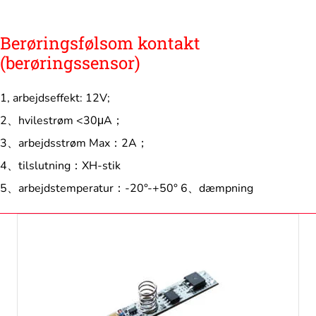
Berøringsfølsom kontakt
(berøringssensor)
1, arbejdseffekt: 12V;
2、hvilestrøm <30μA；
3、arbejdsstrøm Max：2A；
4、tilslutning：XH-stik
5、arbejdstemperatur：-20°-+50° 6、dæmpning