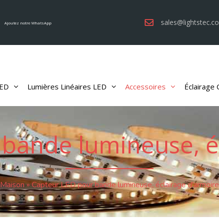
sales@lightstec.c
Ajoutez notre WhatsApp
LED
Lumières Linéaires LED
Accessoires
Éclairage
bande lumineuse, é
Maison
»
Capteur LED pour bande lumineuse, éclairage d'armoire