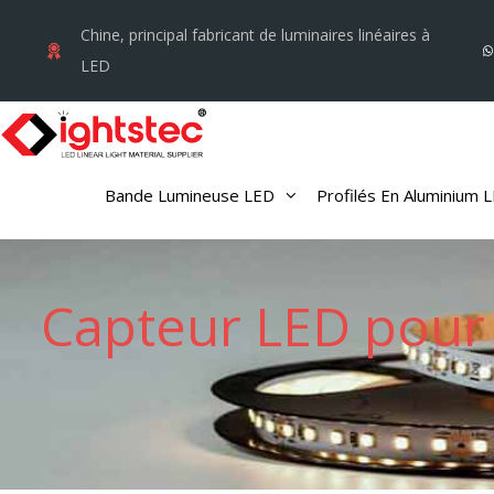
Aller
Chine, principal fabricant de luminaires linéaires à
au
LED
contenu
Bande Lumineuse LED
Profilés En Aluminium 
Capteur LED pour 