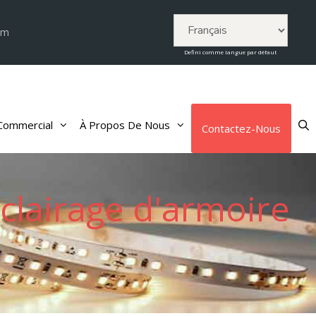
om
Defini comme langue par défaut
 Commercial
À Propos De Nous
Contactez-Nous
clairage d'armoire