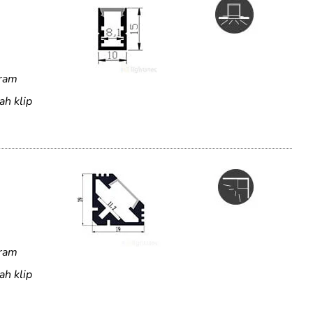
uram
ah klip
uram
ah klip