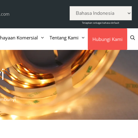
c.com
Tetapkan sebagai bahasa default
hayaan Komersial
Tentang Kami
Hubungi Kami
i
embunyi