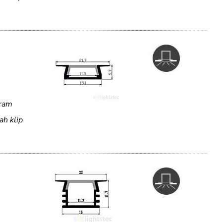
uram
ah klip