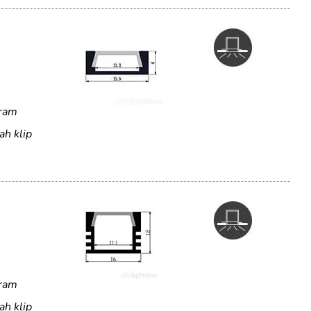
uram
ah klip
uram
ah klip