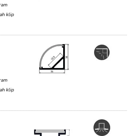
uram
ah klip
uram
ah klip