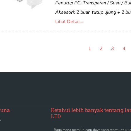
Penutup PC: Transparan / Susu / B
Aksesori: 2 buah tutup ujung + 2 bu
Lihat Detail...
1
2
3
4
guna
Ketahui lebih banyak tentang l
LED
c
Bagaimana memilih catu daya yang tepat untuk 