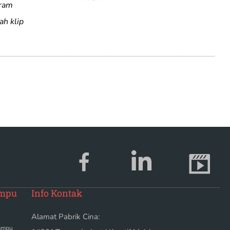
uram
ah klip
ampu
Info Kontak
Alamat Pabrik Cina:
lampu