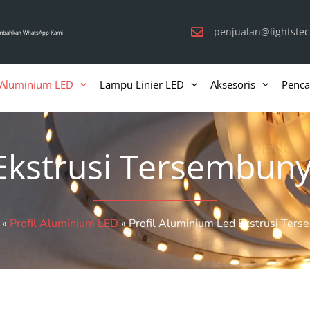
penjualan@lightste
mbahkan WhatsApp Kami
l Aluminium LED
Lampu Linier LED
Aksesoris
Penca
Ekstrusi Tersembuny
»
Profil Aluminium LED
»
Profil Aluminium Led Ekstrusi Ters