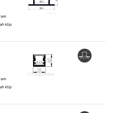
uram
ah klip
uram
ah klip