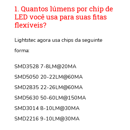
1. Quantos lúmens por chip de
LED você usa para suas fitas
flexíveis?
Lightstec agora usa chips da seguinte
forma:
SMD3528 7-8LM@20MA
SMD5050 20-22LM@60MA
SMD2835 22-26LM@60MA
SMD5630 50-60LM@150MA
SMD3014 8-10LM@30MA
SMD2216 9-10LM@30MA