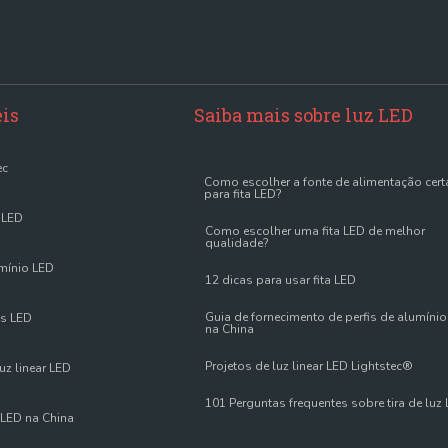
eis
Saiba mais sobre luz LED
ec
Como escolher a fonte de alimentação cert
para fita LED?
a LED
Como escolher uma fita LED de melhor
qualidade?
umínio LED
12 dicas para usar fita LED
Guia de fornecimento de perfis de alumíni
es LED
na China
Projetos de luz linear LED Lightstec®
uz linear LED
101 Perguntas frequentes sobre tira de luz
 LED na China