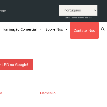
.com
Definir como idioma padrão
Iluminação Comercial
Sobre Nós
Contate-Nos
ra
Namesilo