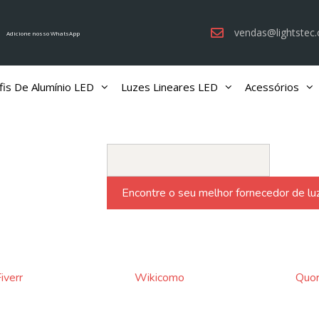
vendas@lightstec
Adicione nosso WhatsApp
fis De Alumínio LED
Luzes Lineares LED
Acessórios
iverr
Wikicomo
Quo