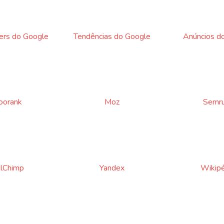
rs do Google
Tendências do Google
Anúncios d
orank
Moz
Semr
lChimp
Yandex
Wikipé